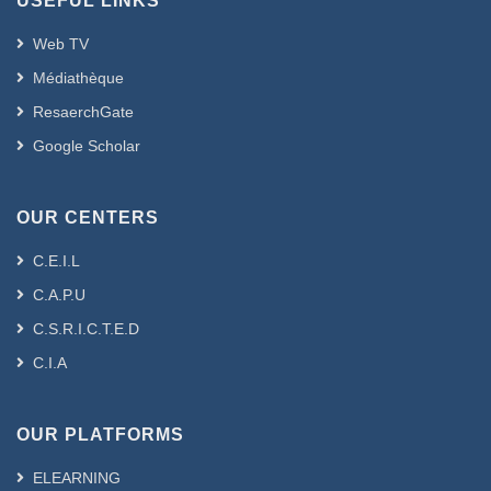
USEFUL LINKS
Web TV
Médiathèque
ResaerchGate
Google Scholar
OUR CENTERS
C.E.I.L
C.A.P.U
C.S.R.I.C.T.E.D
C.I.A
OUR PLATFORMS
ELEARNING