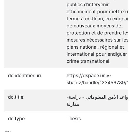
publics d’intervenir
efficacement pour mettre un
terme à ce fléau, en exigeant
de nouveaux moyens de
protection et de prendre les
mesures nécessaires sur les
plans national, régional et
international pour endiguer c
crime transnational.
dc.identifier.uri
https://dspace.univ-
sba.dz/handle/123456789/13
dc.title
-قواعد الامن المعلوماتي - دراسة
مقارنة
dc.type
Thesis