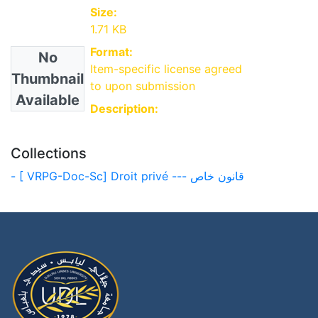
Size:
1.71 KB
Format:
No
Item-specific license agreed
Thumbnail
to upon submission
Available
Description:
Collections
- [ VRPG-Doc-Sc] Droit privé --- قانون خاص