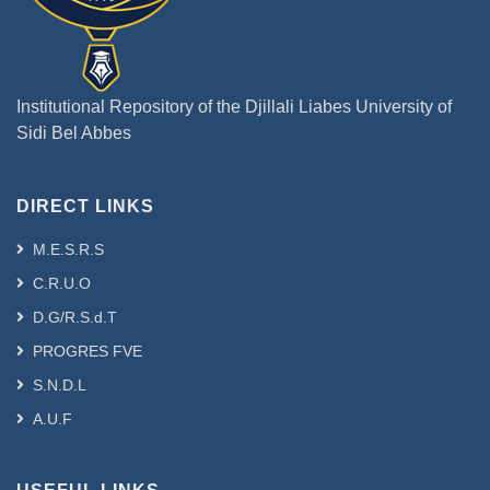
Institutional Repository of the Djillali Liabes University of
Sidi Bel Abbes
DIRECT LINKS
M.E.S.R.S
C.R.U.O
D.G/R.S.d.T
PROGRES FVE
S.N.D.L
A.U.F