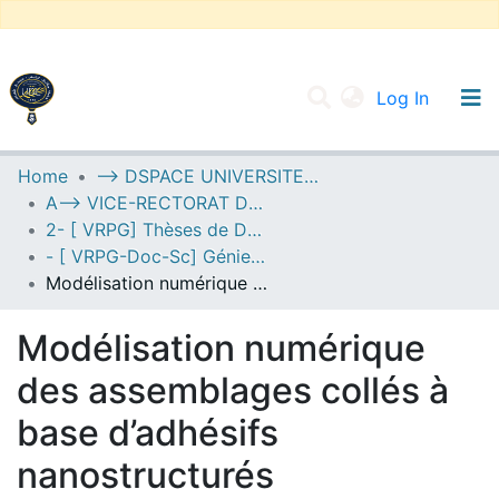
(current
Log In
UNIVERSITY OF D.L SIDI BEL ABBES
Home
--> DSPACE UNIVERSITE DJILALLI LIABES DE SIDI BEL ABBES
A--> VICE-RECTORAT DE LA POST-GRADUATION
Communities & Collections
2- [ VRPG] Thèses de Doctorat en Sciences
All of DSpace
- [ VRPG-Doc-Sc] Génie mécanique --- هندسة ميكانيكية
Modélisation numérique des assemblages collés à base d’adhésifs nanostructurés
Statistics
Modélisation numérique
des assemblages collés à
base d’adhésifs
nanostructurés