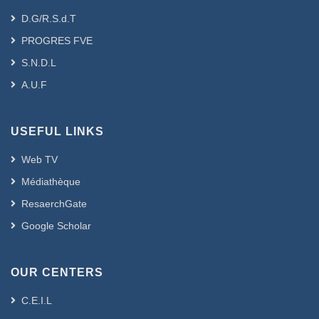
D.G/R.S.d.T
PROGRES FVE
S.N.D.L
A.U.F
USEFUL LINKS
Web TV
Médiathèque
ResaerchGate
Google Scholar
OUR CENTERS
C.E.I.L