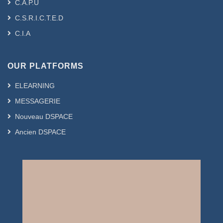
C.A.P.U
C.S.R.I.C.T.E.D
C.I.A
OUR PLATFORMS
ELEARNING
MESSAGERIE
Nouveau DSPACE
Ancien DSPACE