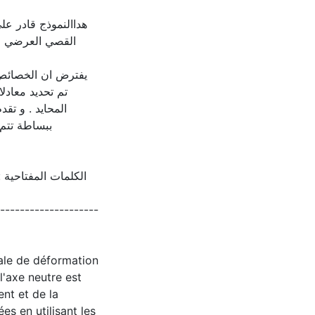
هداالنموذج قادر عل
القصي العرضي للع
يفترض ان الخصائص .
تم تحديد معادل
المحايد . و تقد
ببساطة تتم 
الكلمات المفتاحية :
--------------------
cale de déformation
l'axe neutre est
nt et de la
s en utilisant les