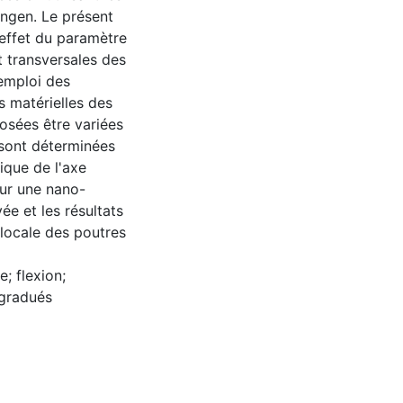
ringen. Le présent
effet du paramètre
t transversales des
emploi des
s matérielles des
osées être variées
 sont déterminées
ique de l'axe
our une nano-
e et les résultats
locale des poutres
e; flexion;
 gradués