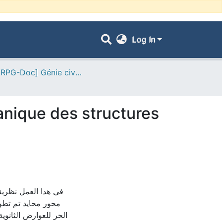
Log In
- [ VRPG-Doc] Génie civil --- هندسة مدنية
anique des structures
في هدا العمل نظري
محور محايد تم تطوير
الحر للعوارض الثانوي