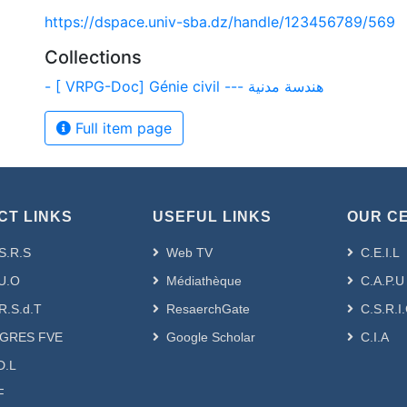
https://dspace.univ-sba.dz/handle/123456789/569
Collections
- [ VRPG-Doc] Génie civil --- هندسة مدنية
Full item page
CT LINKS
USEFUL LINKS
OUR C
S.R.S
Web TV
C.E.I.L
U.O
Médiathèque
C.A.P.U
R.S.d.T
ResaerchGate
C.S.R.I
GRES FVE
Google Scholar
C.I.A
D.L
F