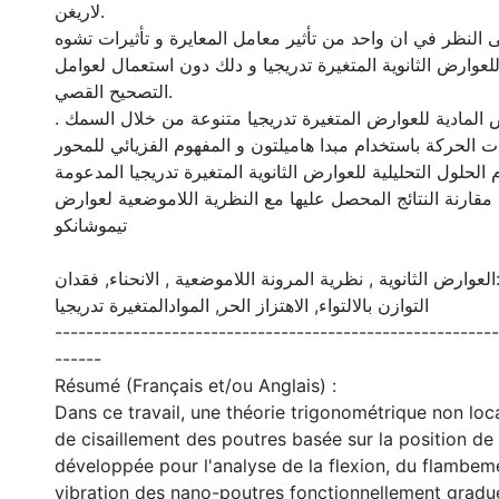
لاريغن.
ى النظر في ان واحد من تأثير معامل المعايرة و تأثيرات تشوه
وارض الثانوية المتغيرة تدريجيا و دلك دون استعمال لعوامل
التصحيح القصي.
 المادية للعوارض المتغيرة تدريجيا متنوعة من خلال السمك
ات الحركة باستخدام مبدا هاميلتون و المفهوم الفزيائي للمحور
م الحلول التحليلية للعوارض الثانوية المتغيرة تدريجيا المدعومة
مقارنة النتائج المحصل عليها مع النظرية اللاموضعية لعوارض
تيموشانكو
العوارض الثانوية , نظرية المرونة اللاموضعية , الانحناء, فقدان
التوازن بالالتواء, الاهتزاز الحر, الموادالمتغيرة تدريجيا
---------------------------------------------------------
------
Résumé (Français et/ou Anglais) :
Dans ce travail, une théorie trigonométrique non lo
de cisaillement des poutres basée sur la position de 
développée pour l'analyse de la flexion, du flambeme
vibration des nano-poutres fonctionnellement graduée