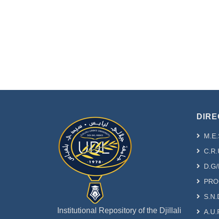
DIRE
M.E.
C.R.
D.G/
PRO
S.N.
Institutional Repository of the Djillali
A.U.