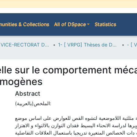
nities & Collections
All of DSpace
Statistics
A--> VICE-RECTORAT DE LA POST-GRADUATION
1- [ VRPG] Thèses de Doctorat
helle sur le comportement méc
omogènes
Abstract
الملخص(بالعربية):
ة مثلثية اللاموضعية لتشوه القص للعوارض على اساس موضع
ها لدراسة الانحناء البسيط فقدان التوازن بالالتواء و الاهتزاز
ة دات الخصائص المتغيرة تدريجيا باستعمال العلاقات التفاضلية