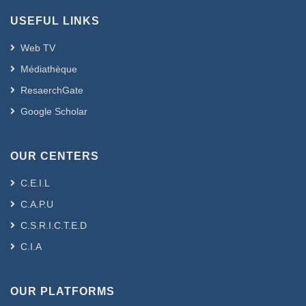
USEFUL LINKS
Web TV
Médiathèque
ResaerchGate
Google Scholar
OUR CENTERS
C.E.I.L
C.A.P.U
C.S.R.I.C.T.E.D
C.I.A
OUR PLATFORMS