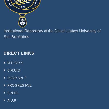
Institutional Repository of the Djillali Liabes University of
Sidi Bel Abbes
DIRECT LINKS
M.E.S.R.S
C.R.U.O
D.G/R.S.d.T
PROGRES FVE
S.N.D.L
A.U.F