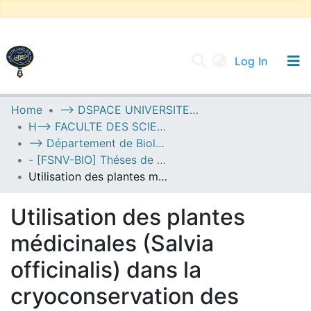
(current
Log In
UNIVERSITY OF D.L SIDI BEL ABBES
Home
--> DSPACE UNIVERSITE DJILALLI LIABES DE SIDI BEL ABBES
H--> FACULTE DES SCIENCES DE LA NATURE ET DE LA VIE
Communities & Collections
--> Département de Biologie
All of DSpace
- [FSNV-BIO] Théses de Master II
Utilisation des plantes médicinales (Salvia officinalis) dans la cryoconservation des spermatozoïdes
Statistics
Utilisation des plantes
médicinales (Salvia
officinalis) dans la
cryoconservation des