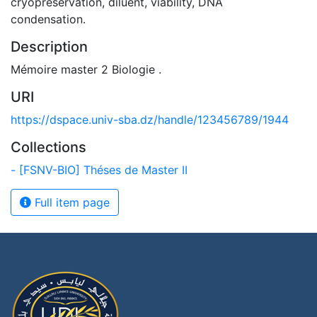
cryopreservation, diluent, viability, DNA
condensation.
Description
Mémoire master 2 Biologie .
URI
https://dspace.univ-sba.dz/handle/123456789/1944
Collections
- [FSNV-BIO] Théses de Master II
Full item page