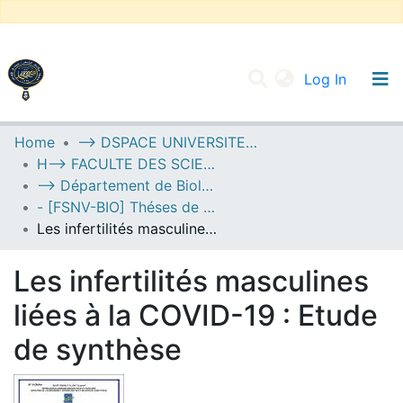
(current
Log In
UNIVERSITY OF D.L SIDI BEL ABBES
Home
--> DSPACE UNIVERSITE DJILALLI LIABES DE SIDI BEL ABBES
H--> FACULTE DES SCIENCES DE LA NATURE ET DE LA VIE
Communities & Collections
--> Département de Biologie
All of DSpace
- [FSNV-BIO] Théses de Master II
Les infertilités masculines liées à la COVID-19 : Etude de synthèse
Statistics
Les infertilités masculines
liées à la COVID-19 : Etude
de synthèse