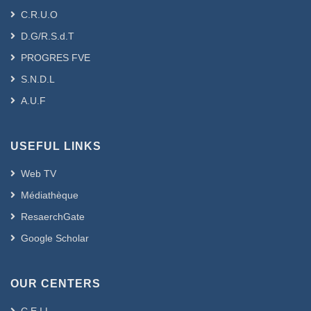
C.R.U.O
D.G/R.S.d.T
PROGRES FVE
S.N.D.L
A.U.F
USEFUL LINKS
Web TV
Médiathèque
ResaerchGate
Google Scholar
OUR CENTERS