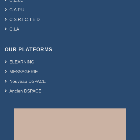
C.E.I.L
C.A.P.U
C.S.R.I.C.T.E.D
C.I.A
OUR PLATFORMS
ELEARNING
MESSAGERIE
Nouveau DSPACE
Ancien DSPACE