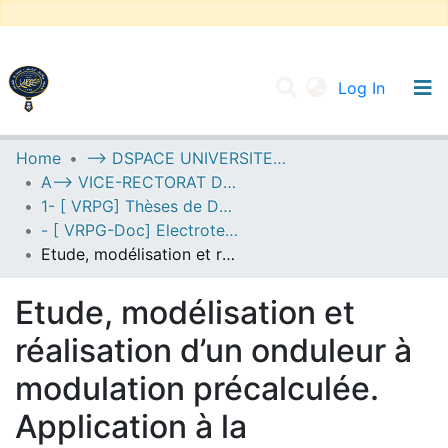
(current
Log In
UNIVERSITY OF D.L SIDI BEL ABBES
Home
--> DSPACE UNIVERSITE DJILALLI LIABES DE SIDI BEL ABBES
A--> VICE-RECTORAT DE LA POST-GRADUATION
Statistics
1- [ VRPG] Thèses de Doctorat
- [ VRPG-Doc] Electrotechnique --- كهروتقني
Etude, modélisation et réalisation d’un onduleur à modulation précalculée. Application à la mutualisation des énergies renouvelables par le réseau de distribution
Etude, modélisation et
réalisation d’un onduleur à
modulation précalculée.
Application à la