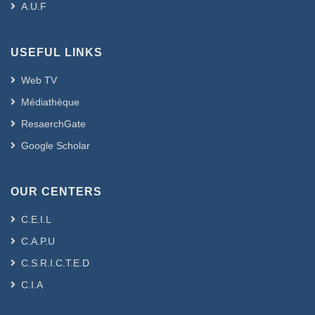
A.U.F
USEFUL LINKS
Web TV
Médiathèque
ResaerchGate
Google Scholar
OUR CENTERS
C.E.I.L
C.A.P.U
C.S.R.I.C.T.E.D
C.I.A