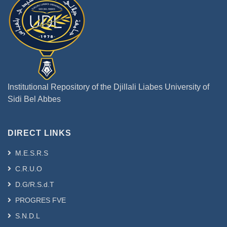
Institutional Repository of the Djillali Liabes University of
Sidi Bel Abbes
DIRECT LINKS
M.E.S.R.S
C.R.U.O
D.G/R.S.d.T
PROGRES FVE
S.N.D.L