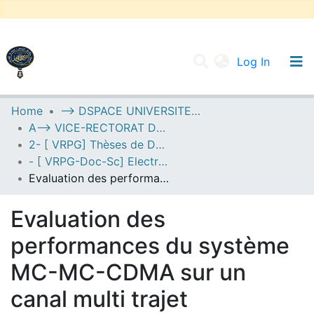
(current
Log In
UNIVERSITY OF D.L SIDI BEL ABBES
Home
--> DSPACE UNIVERSITE DJILALLI LIABES DE SIDI BEL ABBES
A--> VICE-RECTORAT DE LA POST-GRADUATION
Communities & Collections
2- [ VRPG] Thèses de Doctorat en Sciences
All of DSpace
- [ VRPG-Doc-Sc] Electronique --- إلكترونيك
Evaluation des performances du système MC-MC-CDMA sur un canal multi trajet
Statistics
Evaluation des
performances du système
MC-MC-CDMA sur un
canal multi trajet