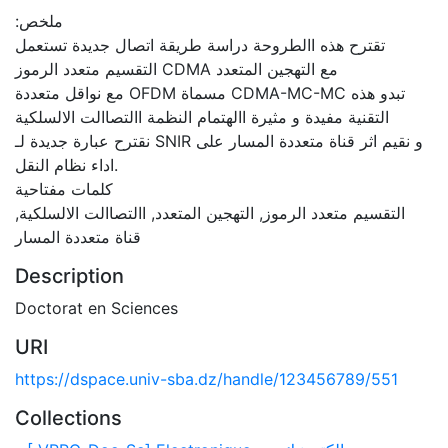
:ملخص
تقترح هذه االطروحة دراسة طريقة اتصال جديدة تستعمل
التقسيم متعدد الرموز CDMA مع التهجين المتعدد
مع نواقل متعددة OFDM مسماة CDMA-MC-MC تبدو هذه
التقنية مفيدة و مثيرة االهتمام النظمة االتصاالت الالسلكية
نقترح عبارة جديدة لـ SNIR و نقيم اثر قناة متعددة المسار على
اداء نظام النقل.
كلمات مفتاحية
التقسيم متعدد الرموز, التهجين المتعدد, االتصاالت الالسلكية,
قناة متعددة المسار
Description
Doctorat en Sciences
URI
https://dspace.univ-sba.dz/handle/123456789/551
Collections