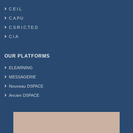
C.E.I.L
C.A.P.U
C.S.R.I.C.T.E.D
C.I.A
OUR PLATFORMS
ELEARNING
MESSAGERIE
Nouveau DSPACE
Ancien DSPACE