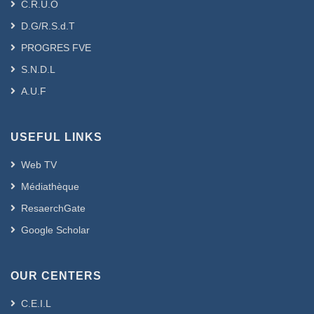
C.R.U.O
D.G/R.S.d.T
PROGRES FVE
S.N.D.L
A.U.F
USEFUL LINKS
Web TV
Médiathèque
ResaerchGate
Google Scholar
OUR CENTERS
C.E.I.L