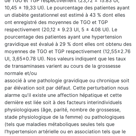
de TGO et TGP respectivement (23,72 ± 15.83 UI,
10,45 ± 19,33 UI). Le pourcentage des patientes ayant
un diabète gestationnel est estimé à 43 % dont elles
ont enregistré des moyennes de TGO et TGP
respectivement (20,12 ± 9.23 UI, 5 ± 4.08 UI). Le
pourcentage des patientes ayant une hypertension
gravidique est évalué à 29 % dont elles ont obtenu des
moyennes de TGO et TGP respectivement (12,55±2.76
UI, 3,65±0.78 UI). Nos valeurs indiquent que les taux
de transaminases varient au cours de la grossesse
normale et/ou
associé à une pathologie gravidique ou chronique soit
par élévation soit par défaut. Cette perturbation nous
alarme qu'il existe une affection hépatique et cette
dernière est liée soit à des facteurs interindividuels
physiologiques (âge, parité, nombre de grossesse,
stade physiologique de la femme) ou pathologiques
(tels que maladies métaboliques seules tels que
l’hypertension artérielle ou en association tels que le