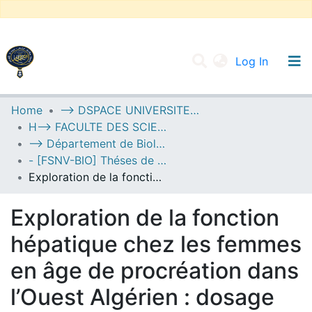
(current
Log In
UNIVERSITY OF D.L SIDI BEL ABBES
Home
--> DSPACE UNIVERSITE DJILALLI LIABES DE SIDI BEL ABBES
H--> FACULTE DES SCIENCES DE LA NATURE ET DE LA VIE
Communities & Collections
--> Département de Biologie
All of DSpace
- [FSNV-BIO] Théses de Master II
Exploration de la fonction hépatique chez les femmes en âge de procréation dans l’Ouest Algérien : dosage des transaminases (ASAT, ALAT)
Statistics
Exploration de la fonction
hépatique chez les femmes
en âge de procréation dans
l’Ouest Algérien : dosage