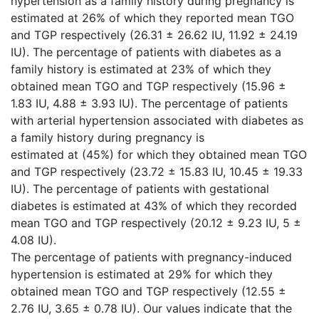
hypertension as a family history during pregnancy is
estimated at 26% of which they reported mean TGO
and TGP respectively (26.31 ± 26.62 IU, 11.92 ± 24.19
IU). The percentage of patients with diabetes as a
family history is estimated at 23% of which they
obtained mean TGO and TGP respectively (15.96 ±
1.83 IU, 4.88 ± 3.93 IU). The percentage of patients
with arterial hypertension associated with diabetes as
a family history during pregnancy is
estimated at (45%) for which they obtained mean TGO
and TGP respectively (23.72 ± 15.83 IU, 10.45 ± 19.33
IU). The percentage of patients with gestational
diabetes is estimated at 43% of which they recorded
mean TGO and TGP respectively (20.12 ± 9.23 IU, 5 ±
4.08 IU).
The percentage of patients with pregnancy-induced
hypertension is estimated at 29% for which they
obtained mean TGO and TGP respectively (12.55 ±
2.76 IU, 3.65 ± 0.78 IU). Our values indicate that the