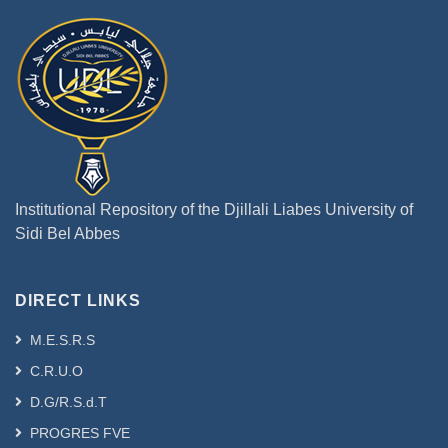
Institutional Repository of the Djillali Liabes University of
Sidi Bel Abbes
DIRECT LINKS
M.E.S.R.S
C.R.U.O
D.G/R.S.d.T
PROGRES FVE