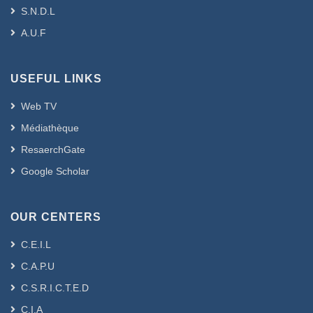
S.N.D.L
A.U.F
USEFUL LINKS
Web TV
Médiathèque
ResaerchGate
Google Scholar
OUR CENTERS
C.E.I.L
C.A.P.U
C.S.R.I.C.T.E.D
C.I.A