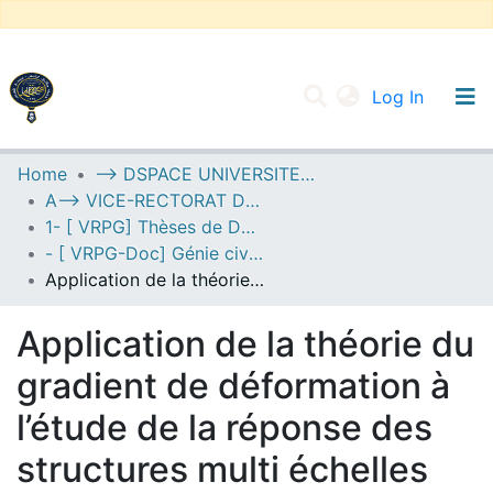
(current
Log In
UNIVERSITY OF D.L SIDI BEL ABBES
Home
--> DSPACE UNIVERSITE DJILALLI LIABES DE SIDI BEL ABBES
A--> VICE-RECTORAT DE LA POST-GRADUATION
Communities & Collections
1- [ VRPG] Thèses de Doctorat
All of DSpace
- [ VRPG-Doc] Génie civil --- هندسة مدنية
Application de la théorie du gradient de déformation à l’étude de la réponse des structures multi échelles
Statistics
Application de la théorie du
gradient de déformation à
l’étude de la réponse des
structures multi échelles