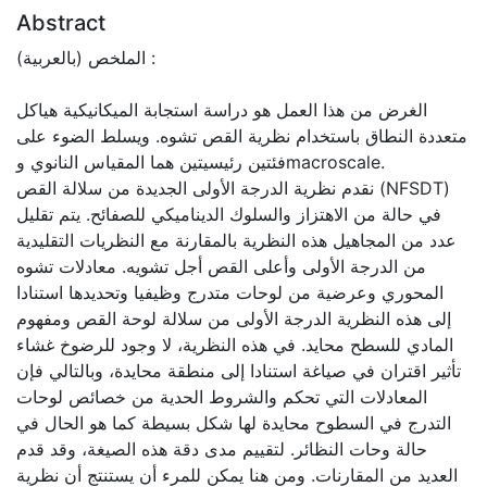
Abstract
الملخص (بالعربية) :
الغرض من هذا العمل هو دراسة استجابة الميكانيكية هياكل
متعددة النطاق باستخدام نظرية القص تشوه. ويسلط الضوء على
فئتين رئيسيتين هما المقياس النانوي وmacroscale.
نقدم نظرية الدرجة الأولى الجديدة من سلالة القص (NFSDT)
في حالة من الاهتزاز والسلوك الديناميكي للصفائح. يتم تقليل
عدد من المجاهيل هذه النظرية بالمقارنة مع النظريات التقليدية
من الدرجة الأولى وأعلى القص أجل تشويه. معادلات تشوه
المحوري وعرضية من لوحات متدرج وظيفيا وتحديدها استنادا
إلى هذه النظرية الدرجة الأولى من سلالة لوحة القص ومفهوم
المادي للسطح محايد. في هذه النظرية، لا وجود للرضوخ غشاء
تأثير اقتران في صياغة استنادا إلى منطقة محايدة، وبالتالي فإن
المعادلات التي تحكم والشروط الحدية من خصائص لوحات
التدرج في السطوح محايدة لها شكل بسيطة كما هو الحال في
حالة وحات النظائر. لتقييم مدى دقة هذه الصيغة، وقد قدم
العديد من المقارنات. ومن هنا يمكن للمرء أن يستنتج أن نظرية