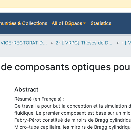
nities & Collections
All of DSpace
Statistics
A--> VICE-RECTORAT DE LA POST-GRADUATION
2- [ VRPG] Thèses de Doctorat en Sciences
e de composants optiques pou
Abstract
Résumé (en Français) :
Ce travail a pour but la conception et la simulation
fluidique. Le premier composant est basé sur un mi
Fabry-Pérot constitué de miroirs de Bragg cylindriqu
Micro-tube capillaire. les miroirs de Bragg cylindriq