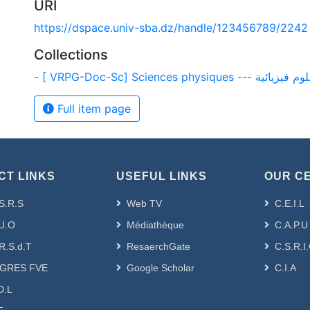
URI
https://dspace.univ-sba.dz/handle/123456789/2242
Collections
- [ VRPG-Doc-Sc] Sciences physiques --- فيزيائية
Full item page
CT LINKS
USEFUL LINKS
OUR C
S.R.S
Web TV
C.E.I.L
U.O
Médiathèque
C.A.P.U
R.S.d.T
ResaerchGate
C.S.R.I
GRES FVE
Google Scholar
C.I.A
D.L