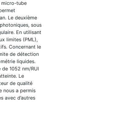
e micro-tube
 permet
plan. Le deuxième
 photoniques, sous
laire. En utilisant
ux limites (PML),
ifs. Concernant le
imite de détection
métrie liquides.
té de 1052 nm/RUI
tteinte. Le
eur de qualité
e nous a permis
s avec d’autres