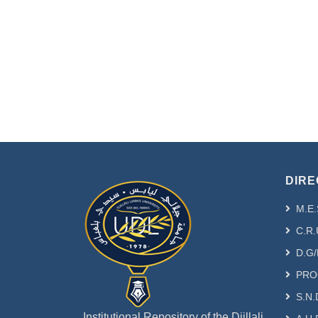
DIRE
M.E.
C.R.
D.G/
PRO
S.N.
Institutional Repository of the Djillali