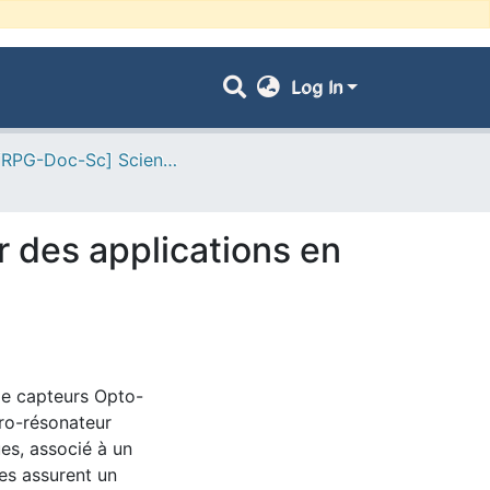
Log In
- [ VRPG-Doc-Sc] Sciences physiques --- علوم فيزيائية
r des applications en
 de capteurs Opto-
cro-résonateur
es, associé à un
ues assurent un