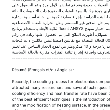
 التعديلات جديدة وقد تم تطبيقها لأول مرة و تم الحصول على
ي جيدة جدًا بالنسبة للقنوات الصغيرة ذات التطبيقات النفاثة
نا هذه الدراسة بإجراء مقارنة كمية بين حالة أساسية بإشارة
يتم حل التدفق غير المستقر ونقل الحرارة للنفاثة الاصطناعية
ثنائية الأبعاد باستخدام برنامج fluent ANSYS ويتم اختيار نموذج K-ω (SST)
وائل. أظهرت النتائج التي تم الحصول عليها زيادة في رقم
النسلت بنحو%60 للحالة المعدلة مع نفاثتين اصطناعيتين مائلتين دات فتحات
بانسداد متقارب وبمنحدر3 درجة و 10 ميكرومتر من تموج الجدار الساخن عند تغيير
تجاويف واضافة إشارة ثنائية الفترات مقارنة بالحالة الأساسية
---------------------------------------------------------
------
Résumé (Français et/ou Anglais) :
Recently, the cooling process for electronics compo
attracted many researchers and several techniques 
cooling efficiency and heat transfer rate have been
of the best efficient techniques is the introduction of
and the modification of heating surface. In the prese