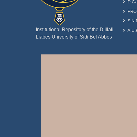
D.G/
PRO
S.N.
Institutional Repository of the Djillali
A.U.
Liabes University of Sidi Bel Abbes