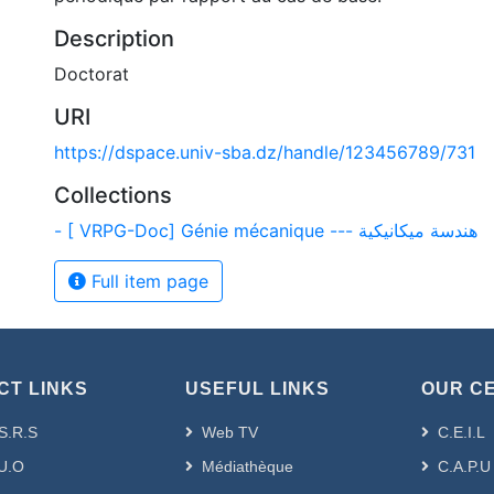
Description
Doctorat
URI
https://dspace.univ-sba.dz/handle/123456789/731
Collections
- [ VRPG-Doc] Génie mécanique --- هندسة ميكانيكية
Full item page
CT LINKS
USEFUL LINKS
OUR C
S.R.S
Web TV
C.E.I.L
U.O
Médiathèque
C.A.P.U