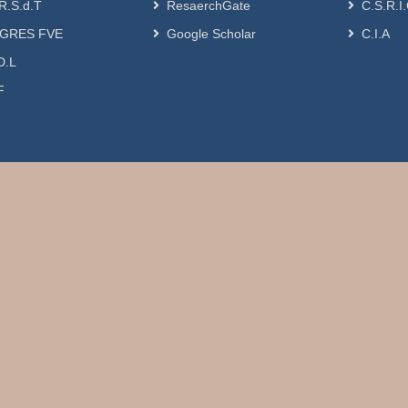
R.S.d.T
ResaerchGate
C.S.R.I
GRES FVE
Google Scholar
C.I.A
D.L
F