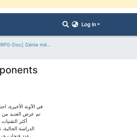
Log In
- [ VRPG-Doc] Génie mécanique --- هندسة ميكانيكية
mponents
في الآونة الأخيرة، اجت
تم عرض العديد من ال
أكثر التقنيات
الدراسة الحالية،
عدد فتحات خروج