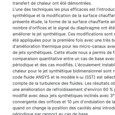
transfert de chaleur ont été démontrées.
L'une des techniques les plus efficaces est l'introduc
synthétique et la modification de la surface chauffan
présente étude, la forme de la surface chauffante ain
nombre d'orifices et le signal du diaphragme ont ét
améliorer le jet synthétique. Ces modifications sont 
été appliquées pour la première fois avec une très b
d'amélioration thermique pour les micro-canaux ave
de jets synthétiques. Cette étude nous a permis de f
comparaison quantitative entre un cas de base avec 
périodique et des cas modifiés. L'écoulement instable
chaleur pour le jet synthétique bidimensionnel sont r
code fluide ANSYS et le modèle k-ω (SST) est sélect
compte de la turbulence des fluides. Les résultats 
une amélioration de refroidissement d'environ 60 % 
modifié avec deux jets synthétiques inclinés avec 3°
convergente des orifices et 10 µm d'ondulation de l
quand on change la position des cavités ainsi introdu
périodique par rapport au cas de base.