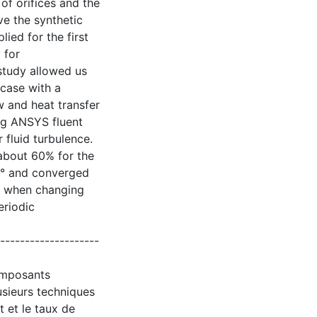
of orifices and the
e the synthetic
ied for the first
 for
 study allowed us
case with a
w and heat transfer
ing ANSYS fluent
 fluid turbulence.
about 60% for the
 3° and converged
ll when changing
eriodic
--------------------
omposants
usieurs techniques
t et le taux de