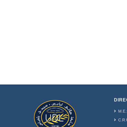
DIRE
M.E.
C.R.