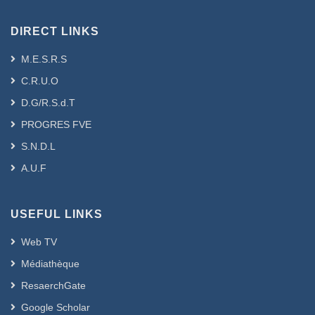
DIRECT LINKS
M.E.S.R.S
C.R.U.O
D.G/R.S.d.T
PROGRES FVE
S.N.D.L
A.U.F
USEFUL LINKS
Web TV
Médiathèque
ResaerchGate
Google Scholar