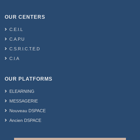
OUR CENTERS
C.E.I.L
C.A.P.U
C.S.R.I.C.T.E.D
C.I.A
OUR PLATFORMS
ELEARNING
MESSAGERIE
Nouveau DSPACE
Ancien DSPACE