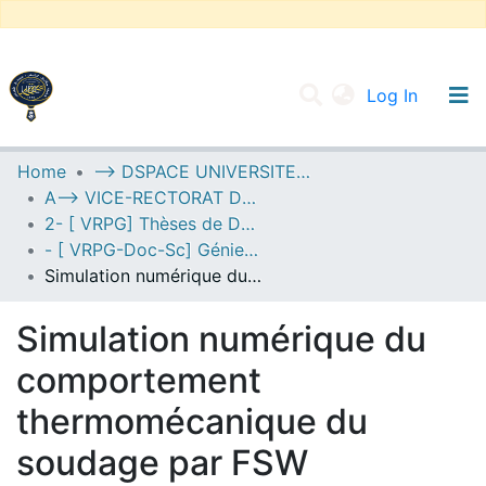
(current
Log In
UNIVERSITY OF D.L SIDI BEL ABBES
Home
--> DSPACE UNIVERSITE DJILALLI LIABES DE SIDI BEL ABBES
A--> VICE-RECTORAT DE LA POST-GRADUATION
Communities & Collections
2- [ VRPG] Thèses de Doctorat en Sciences
All of DSpace
- [ VRPG-Doc-Sc] Génie mécanique --- هندسة ميكانيكية
Simulation numérique du comportement thermomécanique du soudage par FSW
Statistics
Simulation numérique du
comportement
thermomécanique du
soudage par FSW