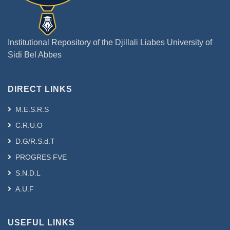
Institutional Repository of the Djillali Liabes University of
Sidi Bel Abbes
DIRECT LINKS
M.E.S.R.S
C.R.U.O
D.G/R.S.d.T
PROGRES FVE
S.N.D.L
A.U.F
USEFUL LINKS