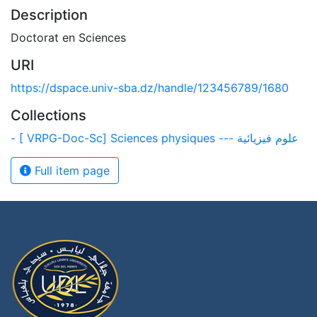
Description
Doctorat en Sciences
URI
https://dspace.univ-sba.dz/handle/123456789/1680
Collections
- [ VRPG-Doc-Sc] Sciences physiques --- علوم فيزيائية
Full item page