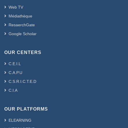
Web TV
Médiathèque
ResaerchGate
Google Scholar
OUR CENTERS
C.E.I.L
C.A.P.U
C.S.R.I.C.T.E.D
C.I.A
OUR PLATFORMS
ELEARNING