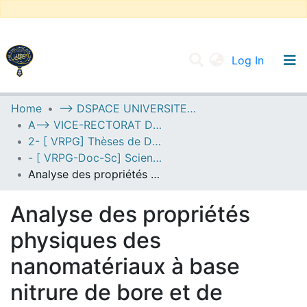
(current
Log In
UNIVERSITY OF D.L SIDI BEL ABBES
Home
--> DSPACE UNIVERSITE DJILALLI LIABES DE SIDI BEL ABBES
A--> VICE-RECTORAT DE LA POST-GRADUATION
Communities & Collections
2- [ VRPG] Thèses de Doctorat en Sciences
All of DSpace
- [ VRPG-Doc-Sc] Sciences physiques --- علوم فيزيائية
Analyse des propriétés physiques des nanomatériaux à base nitrure de bore et de carbone
Statistics
Analyse des propriétés
physiques des
nanomatériaux à base
nitrure de bore et de