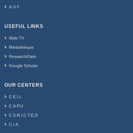
A.U.F
USEFUL LINKS
Web TV
Médiathèque
ResaerchGate
Google Scholar
OUR CENTERS
C.E.I.L
C.A.P.U
C.S.R.I.C.T.E.D
C.I.A