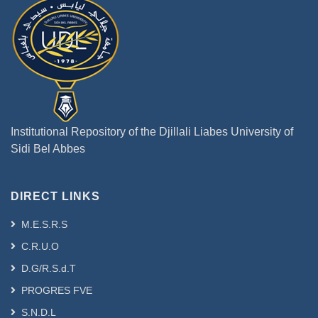
Institutional Repository of the Djillali Liabes University of
Sidi Bel Abbes
DIRECT LINKS
M.E.S.R.S
C.R.U.O
D.G/R.S.d.T
PROGRES FVE
S.N.D.L