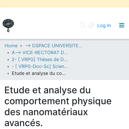
(current
Log In
UNIVERSITY OF D.L SIDI BEL ABBES
Home
--> DSPACE UNIVERSITE DJILALLI LIABES DE SIDI BEL ABBES
A--> VICE-RECTORAT DE LA POST-GRADUATION
Communities & Collections
2- [ VRPG] Thèses de Doctorat en Sciences
All of DSpace
- [ VRPG-Doc-Sc] Sciences physiques --- علوم فيزيائية
Etude et analyse du comportement physique des nanomatériaux avancés.
Statistics
Etude et analyse du
comportement physique
des nanomatériaux
avancés.