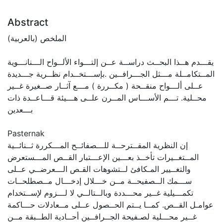
Abstract
الملخص (بالعربية)
يقـــدم هــذا البحــث دراســة عــن إلتـــواء الألــواح الـــنانـــوية
المــتكامــلة مـــثل الجـــرافــين .بإســـتخــدام نظــرية جـــديدة
عــلى ألـــواح منقــحة ( مكــررة ) مـــع آثــار صــغيرة غــير
محــلية. تـــم الأســـاس المــرن علــى هـــيئة قـــاعــدة ذات
بـــعدين
Pasternak
إن النظرية المقــترحــة للـــصفائــح المـــكررة ثــنائــية
المــتغــيرات تأخــذ بعـــين الإعـــتبار القــص المـــستعرض
والتغــيير المـكافئ لــتشوهات القـص الـــعرضــي عــلى
ســـمك الــصفيحــة مــن خـــلال إدخـــال مــصطلحــات
تكمـــيلية غــير محـــددة وبالــتالــي لا لـــزوم لإســتخدام
عوامـل القــص. كمــا يــتم الحــصول عــلى مــعادلات حـــاكمة
غــير محـــلية لصـفيحة الجــرافــين أحــادية الطــبقة مــن