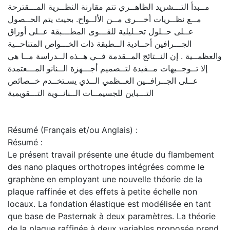
مــبدأ التـــشريد الظاهــري تتم مقارنة النظــرية المـــقترحة
مــع نظــريات أخـــرى مــن الألــواح. بحيث يتم الحــصول
عــلى حــلول تحــليلية للقـــوى المطـــبقة عــلى أوراق
الجـــرافين أحــادية الــطبقة ذات الخـــواص المتناحــية
والعظمــية . إن النــتائج المــقدمة فــي هــذه الــدراسة مــا هي
إلا تــوجــيهات مــفيدة لتــصميم أجـــهزة الــنانو المـــعتمدة
عــلى الجــرافــين العــظمي الــذي يسـتخــدم خــصائص
التـــباين للجسيمــات الــنانــوية التـــقويمية
Résumé (Français et/ou Anglais) :
Résumé :
Le présent travail présente une étude du flambement
des nano plaques orthotropes intégrées comme le
graphène en employant une nouvelle théorie de la
plaque raffinée et des effets à petite échelle non
locaux. La fondation élastique est modélisée en tant
que base de Pasternak à deux paramètres. La théorie
de la plaque raffinée à deux variables proposée prend