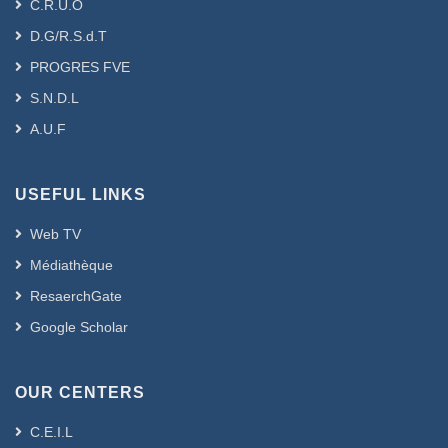
C.R.U.O
D.G/R.S.d.T
PROGRES FVE
S.N.D.L
A.U.F
USEFUL LINKS
Web TV
Médiathèque
ResaerchGate
Google Scholar
OUR CENTERS
C.E.I.L