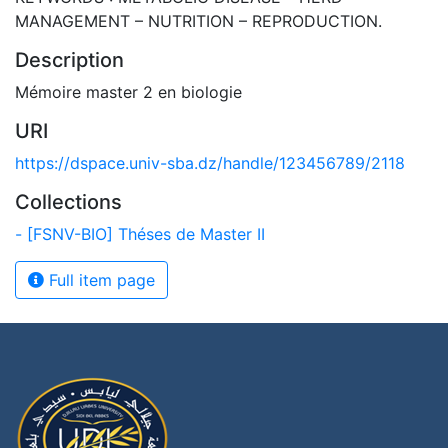
MANAGEMENT – NUTRITION – REPRODUCTION.
Description
Mémoire master 2 en biologie
URI
https://dspace.univ-sba.dz/handle/123456789/2118
Collections
- [FSNV-BIO] Théses de Master II
Full item page