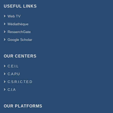
USEFUL LINKS
Web TV
Médiathèque
ResaerchGate
Google Scholar
OUR CENTERS
C.E.I.L
C.A.P.U
C.S.R.I.C.T.E.D
C.I.A
OUR PLATFORMS