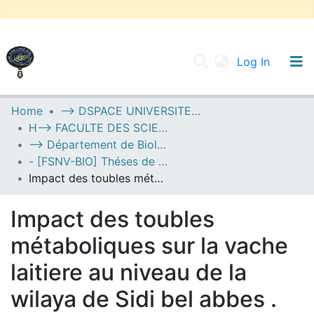
(current
Log In
UNIVERSITY OF D.L SIDI BEL ABBES
Home
--> DSPACE UNIVERSITE DJILALLI LIABES DE SIDI BEL ABBES
H--> FACULTE DES SCIENCES DE LA NATURE ET DE LA VIE
Communities & Collections
--> Département de Biologie
All of DSpace
- [FSNV-BIO] Théses de Master II
Impact des toubles métaboliques sur la vache laitiere au niveau de la wilaya de Sidi bel abbes .
Statistics
Impact des toubles
métaboliques sur la vache
laitiere au niveau de la
wilaya de Sidi bel abbes .