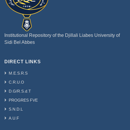
Institutional Repository of the Djillali Liabes University of
Sidi Bel Abbes
DIRECT LINKS
M.E.S.R.S
C.R.U.O
D.G/R.S.d.T
PROGRES FVE
S.N.D.L
A.U.F