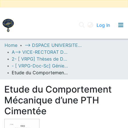
(current
Log In
UNIVERSITY OF D.L SIDI BEL ABBES
Home
--> DSPACE UNIVERSITE DJILALLI LIABES DE SIDI BEL ABBES
A--> VICE-RECTORAT DE LA POST-GRADUATION
Communities & Collections
2- [ VRPG] Thèses de Doctorat en Sciences
All of DSpace
- [ VRPG-Doc-Sc] Génie mécanique --- هندسة ميكانيكية
Etude du Comportement Mécanique d’une PTH Cimentée
Statistics
Etude du Comportement
Mécanique d’une PTH
Cimentée