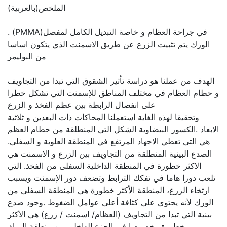
الملخص(بالعربية)
. (PMMA)في جراحة العظام و خاصة التبديل الكامل لمفصل
الورك يتم تثبيت الزرع عن طريق الاسمنت الذي يتكون اساسا
من البوليمر
الهدف من عملنا هو دراسة تأثير الشقوق التي تبدا من التجاويف
و حطام العظام في مختلف المناطق للإسمنت التي تشكل خطرا
على انفصال الرابطة بين عظم الفخذ و الزرع
وتحقيقا لهذه الغاية استعملنا المحاكات ذات البعدين و ثلاثية
الابعاد .الكسور البيضاوية الشكل التي المنطلقة من حطام العظم
هي التي تعطي الاجهاد المرتفع في المنطقة العلوية و السفلى.
الصدع البينية المنطلقة من التجاويف بين الزرع و الاسمنت هي
الاكثر خطورة في المنطقة الداخلية السفلى من الفخذ. التي
تلعب دورا هاما في تفكك الترابط وتضعف دور الإسمنت ويسبب
ارتخاء الزرع، المنطقة الأكثر خطورة هي المنطقة السفلى من
الورك لأنه يحتوي على كثافة أعلى عوامل الضغوط .وجود صدع
بينية التي تبدا من التجاويف (العظام/ اسمنت / زرع) هي الأكثر
خطورة وخصوصا في الجزء الداخلي من منطقة الورك