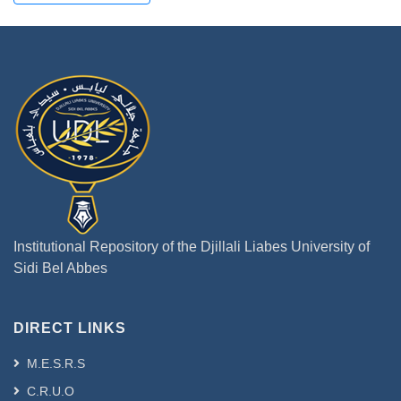
Institutional Repository of the Djillali Liabes University of
Sidi Bel Abbes
DIRECT LINKS
M.E.S.R.S
C.R.U.O