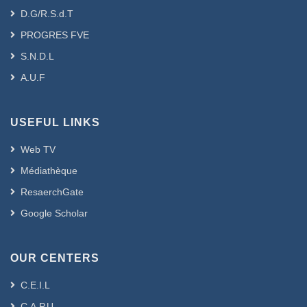
D.G/R.S.d.T
PROGRES FVE
S.N.D.L
A.U.F
USEFUL LINKS
Web TV
Médiathèque
ResaerchGate
Google Scholar
OUR CENTERS
C.E.I.L
C.A.P.U