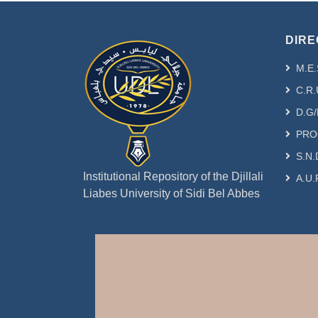
DIRE
M.E.
C.R.
D.G/
PRO
S.N.
Institutional Repository of the Djillali
A.U.
Liabes University of Sidi Bel Abbes