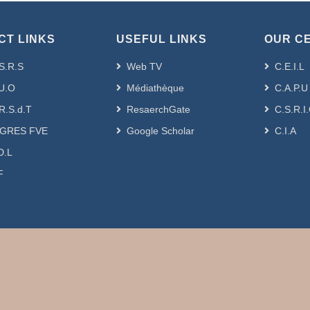
CT LINKS
USEFUL LINKS
OUR C
S.R.S
Web TV
C.E.I.L
U.O
Médiathèque
C.A.P.U
R.S.d.T
ResaerchGate
C.S.R.I
GRES FVE
Google Scholar
C.I.A
D.L
F