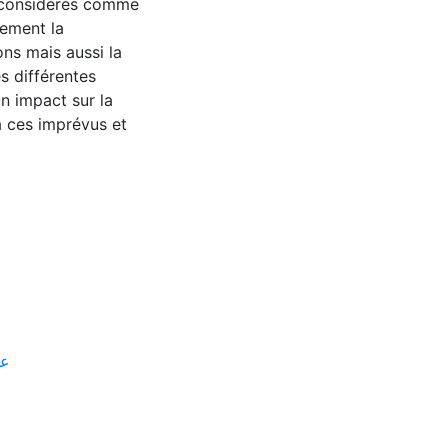
 considérés comme
lement la
ns mais aussi la
s différentes
un impact sur la
a ces imprévus et
علوم ال