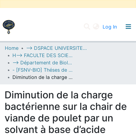
(current
Log In
UNIVERSITY OF D.L SIDI BEL ABBES
Home
--> DSPACE UNIVERSITE DJILALLI LIABES DE SIDI BEL ABBES
H--> FACULTE DES SCIENCES DE LA NATURE ET DE LA VIE
Communities & Collections
--> Département de Biologie
All of DSpace
- [FSNV-BIO] Théses de Master II
Diminution de la charge bactérienne sur la chair de viande de poulet par un solvant à base d’acide oléique
Statistics
Diminution de la charge
bactérienne sur la chair de
viande de poulet par un
solvant à base d’acide