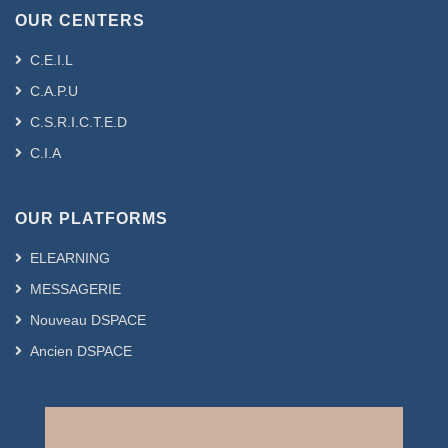
OUR CENTERS
C.E.I.L
C.A.P.U
C.S.R.I.C.T.E.D
C.I.A
OUR PLATFORMS
ELEARNING
MESSAGERIE
Nouveau DSPACE
Ancien DSPACE