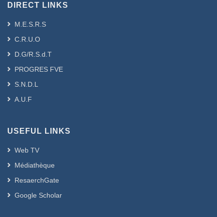
DIRECT LINKS
M.E.S.R.S
C.R.U.O
D.G/R.S.d.T
PROGRES FVE
S.N.D.L
A.U.F
USEFUL LINKS
Web TV
Médiathèque
ResaerchGate
Google Scholar