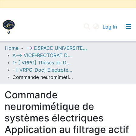
(current
Log In
UNIVERSITY OF D.L SIDI BEL ABBES
Home
--> DSPACE UNIVERSITE DJILALLI LIABES DE SIDI BEL ABBES
A--> VICE-RECTORAT DE LA POST-GRADUATION
Communities & Collections
1- [ VRPG] Thèses de Doctorat
All of DSpace
- [ VRPG-Doc] Electrotechnique --- كهروتقني
Commande neuromimétique de systèmes électriques Application au filtrage actif et à la commande de moteurs.
Statistics
Commande
neuromimétique de
systèmes électriques
Application au filtrage actif