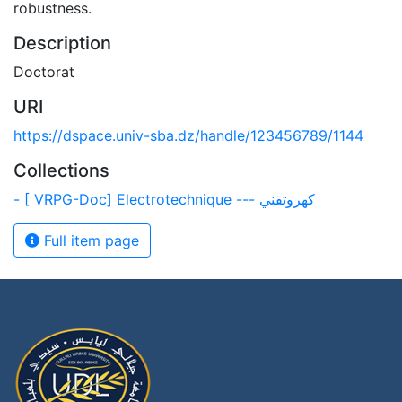
robustness.
Description
Doctorat
URI
https://dspace.univ-sba.dz/handle/123456789/1144
Collections
- [ VRPG-Doc] Electrotechnique --- كهروتقني
Full item page