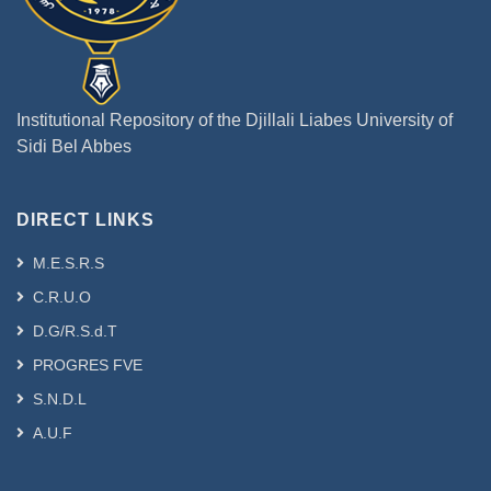
Institutional Repository of the Djillali Liabes University of
Sidi Bel Abbes
DIRECT LINKS
M.E.S.R.S
C.R.U.O
D.G/R.S.d.T
PROGRES FVE
S.N.D.L
A.U.F