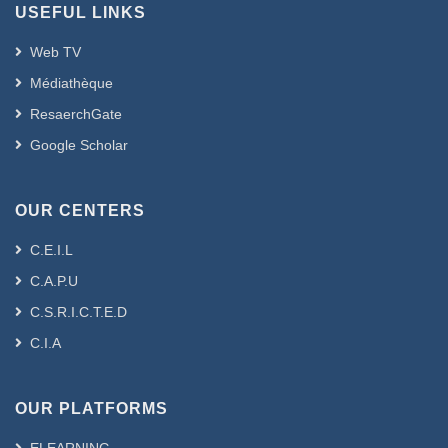
USEFUL LINKS
Web TV
Médiathèque
ResaerchGate
Google Scholar
OUR CENTERS
C.E.I.L
C.A.P.U
C.S.R.I.C.T.E.D
C.I.A
OUR PLATFORMS