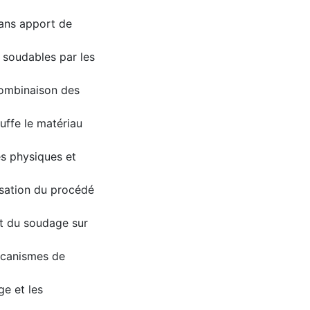
sans apport de
t soudables par les
combinaison des
auffe le matériau
s physiques et
isation du procédé
et du soudage sur
mécanismes de
e et les