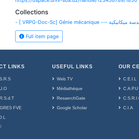
https://dspace.univ-sba.dz/handle/123456789/1850
Collections
- [ VRPG-Doc-Sc] Génie mécanique --- ميكانيكية
Full item page
CT LINKS
USEFUL LINKS
OUR C
S.R.S
Web TV
C.E.I.L
U.O
Médiathèque
C.A.P.U
R.S.d.T
ResaerchGate
C.S.R.I
GRES FVE
Google Scholar
C.I.A
D.L
F