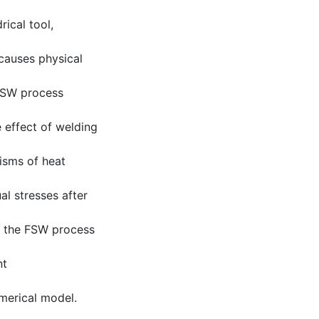
rical tool,
causes physical
 FSW process
e effect of welding
nisms of heat
l stresses after
of the FSW process
nt
umerical model.