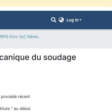
Log In
- [ VRPG-Doc-Sc] Génie mécanique --- هندسة ميكانيكية
canique du soudage
n procédé récent
titute " au début