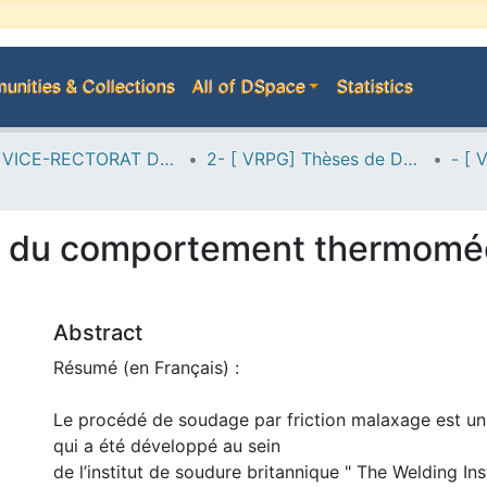
nities & Collections
All of DSpace
Statistics
A--> VICE-RECTORAT DE LA POST-GRADUATION
2- [ VRPG] Thèses de Doctorat en Sciences
e du comportement thermomé
Abstract
Résumé (en Français) :
Le procédé de soudage par friction malaxage est u
qui a été développé au sein
de l’institut de soudure britannique " The Welding Ins