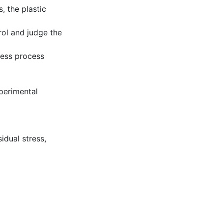
, the plastic
rol and judge the
ess process
perimental
idual stress,