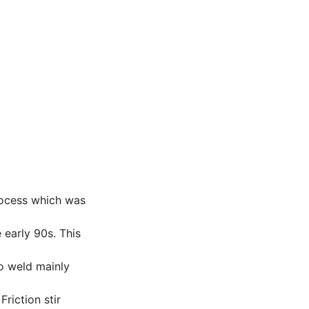
rocess which was
e early 90s. This
to weld mainly
riction stir