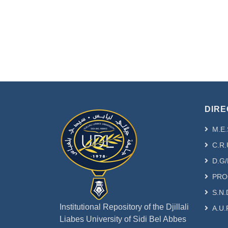
DIRE
M.E.
C.R.
D.G/
PRO
S.N.
Institutional Repository of the Djillali
A.U.
Liabes University of Sidi Bel Abbes