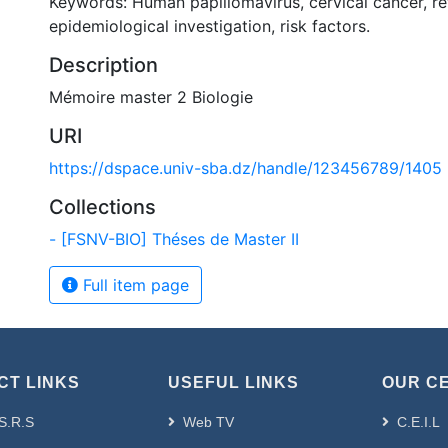
Keywords: Human papillomavirus, cervical cancer, re
epidemiological investigation, risk factors.
Description
Mémoire master 2 Biologie
URI
https://dspace.univ-sba.dz/handle/123456789/1405
Collections
- [FSNV-BIO] Théses de Master II
Full item page
CT LINKS
USEFUL LINKS
OUR C
S.R.S
Web TV
C.E.I.L