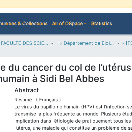
nities & Collections
All of DSpace
Statistics
H--> FACULTE DES SCIENCES DE LA NATURE ET DE LA VIE
--> Département de Biologie
du cancer du col de l’utérus 
 humain à Sidi Bel Abbes
Abstract
Résumé : ( Français )
Le virus du papillome humain (HPV) est l’infection s
transmise la plus fréquente au monde. Plusieurs étud
implication dans l’étiologie de pratiquement tous le
l’utérus, une maladie qui constitue un problème de 