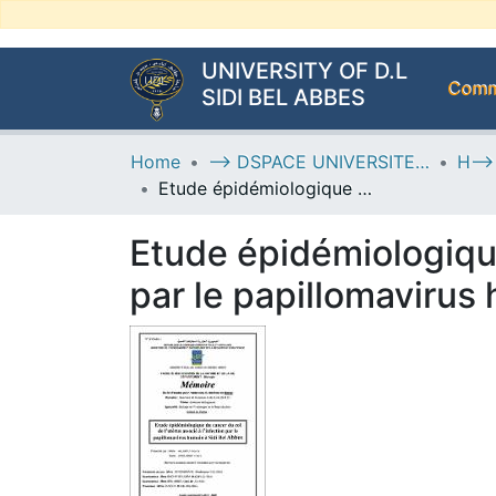
UNIVERSITY OF D.L
Commu
SIDI BEL ABBES
Home
--> DSPACE UNIVERSITE DJILALLI LIABES DE SIDI BEL ABBES
Etude épidémiologique du cancer du col de l’utérus associé à l’infection par le papillomavirus humain à Sidi Bel Abbes
Etude épidémiologique 
par le papillomavirus