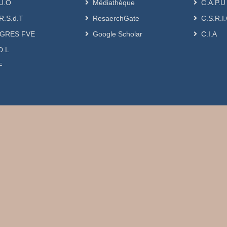
U.O
Médiathèque
C.A.P.U
R.S.d.T
ResaerchGate
C.S.R.I
GRES FVE
Google Scholar
C.I.A
D.L
F