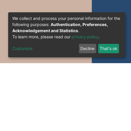
We collect and process your personal information for the
following purposes:
Authentication, Preferences,
Acknowledgement and Statistics
.
To learn more, please read our
privacy policy
.
Customize
Decline
That's ok
formation System Section (S.I) -C.S.R.I.C.T.E.D