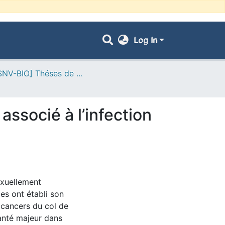
Log In
- [FSNV-BIO] Théses de Master II
associé à l’infection
exuellement
es ont établi son
s cancers du col de
santé majeur dans