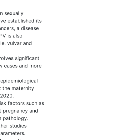
n sexually
ve established its
cancers, a disease
PV is also
le, vulvar and
volves significant
ew cases and more
 epidemiological
t the maternity
 2020.
risk factors such as
rst pregnancy and
s pathology.
her studies
parameters.