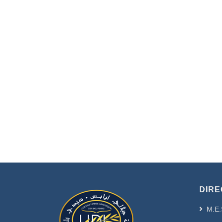
DIRE
M.E.