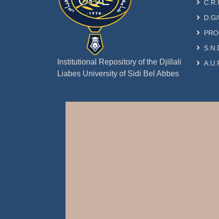
C.R.
D.G/
PRO
S.N.
Institutional Repository of the Djillali
A.U.
Liabes University of Sidi Bel Abbes