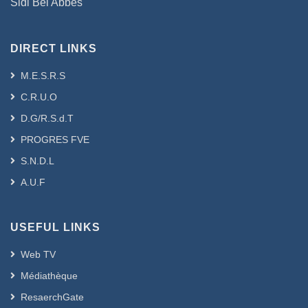
Sidi Bel Abbes
DIRECT LINKS
M.E.S.R.S
C.R.U.O
D.G/R.S.d.T
PROGRES FVE
S.N.D.L
A.U.F
USEFUL LINKS
Web TV
Médiathèque
ResaerchGate