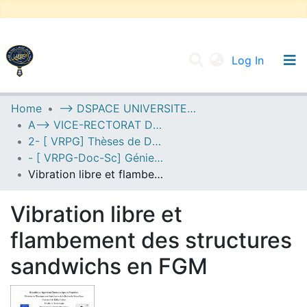
(current
Log In
UNIVERSITY OF D.L SIDI BEL ABBES
Home
--> DSPACE UNIVERSITE DJILALLI LIABES DE SIDI BEL ABBES
A--> VICE-RECTORAT DE LA POST-GRADUATION
Communities & Collections
2- [ VRPG] Thèses de Doctorat en Sciences
All of DSpace
- [ VRPG-Doc-Sc] Génie mécanique --- هندسة ميكانيكية
Vibration libre et flambement des structures sandwichs en FGM
Statistics
Vibration libre et
flambement des structures
sandwichs en FGM