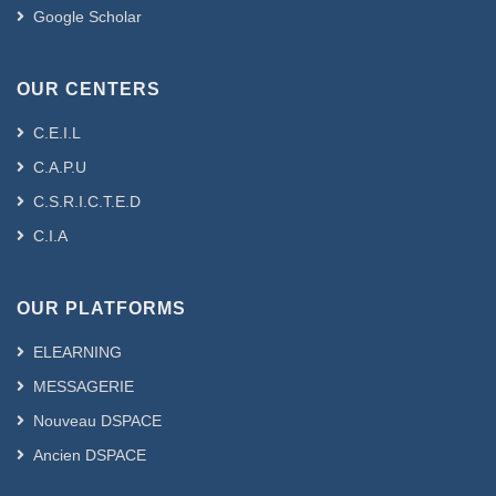
Google Scholar
OUR CENTERS
C.E.I.L
C.A.P.U
C.S.R.I.C.T.E.D
C.I.A
OUR PLATFORMS
ELEARNING
MESSAGERIE
Nouveau DSPACE
Ancien DSPACE