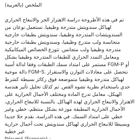
الملخص (بالعربية)
تم في هذه الأطروحة دراسة الاهتزاز الحر والانبعاج الحراري
لهياكل سندويتش متدرجة وظيفيا. نستعمل نوعان من
السندويتشات المتدرجة وظيفيا، سندويتش بطبقات خارجية
متجانسة ولب متدرج وظيفيا، وسندويتش بطبقات خارجية
متدرجة وظيفيا ولب متجانس. تتوزع الخصائص الميكانيكية
ومعامل التمدد الحراري للطبقات المتدرجة وظيفيا بشكل
مستمر على امتداد سمك الطبقات وفقا لدالة أسية FGM-P أو
دالة موجية FGM-S. نتحصل على معادلات التوازن والاستقرار
لهياكل متدرجة وظيفيا متموضعة فوق ركائز بسيطة كشرط
حدي باستخدام نظرية تشوه القص. تم كذلك تحليل تأثير هندسة
الهيكل، معامل تدرج المادة ومختلف الأحمال الحرارية على
الاهتزاز والانبعاج الحراري لهذه الهياكل. بالنسبة للانبعاج الحراري،
الأحمال الحرارية المطبقة موزعة بشكل منتظم، خطي وغير
خطي على امتداد السمك. في هذه الدراسة، نقدم حلا جديدا
وبسيطا للانبعاج الحراري لهياكل سندويتش تحت أحمال حرارية
غير خطية
Résumé (Français) :