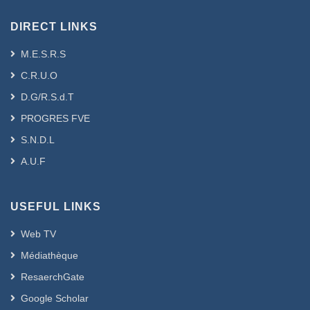
DIRECT LINKS
M.E.S.R.S
C.R.U.O
D.G/R.S.d.T
PROGRES FVE
S.N.D.L
A.U.F
USEFUL LINKS
Web TV
Médiathèque
ResaerchGate
Google Scholar