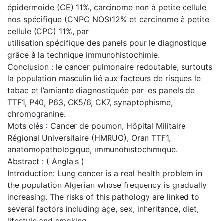
épidermoide (CE) 11%, carcinome non à petite cellule
nos spécifique (CNPC NOS)12% et carcinome à petite
cellule (CPC) 11%, par
utilisation spécifique des panels pour le diagnostique
grâce à la technique immunohistochimie.
Conclusion : le cancer pulmonaire redoutable, surtouts
la population masculin lié aux facteurs de risques le
tabac et l’amiante diagnostiquée par les panels de
TTF1, P40, P63, CK5/6, CK7, synaptophisme,
chromogranine.
Mots clés : Cancer de poumon, Hôpital Militaire
Régional Universitaire (HMRUO), Oran TTF1,
anatomopathologique, immunohistochimique.
Abstract : ( Anglais )
Introduction: Lung cancer is a real health problem in
the population Algerian whose frequency is gradually
increasing. The risks of this pathology are linked to
several factors including age, sex, inheritance, diet,
lifestyle and smoking.