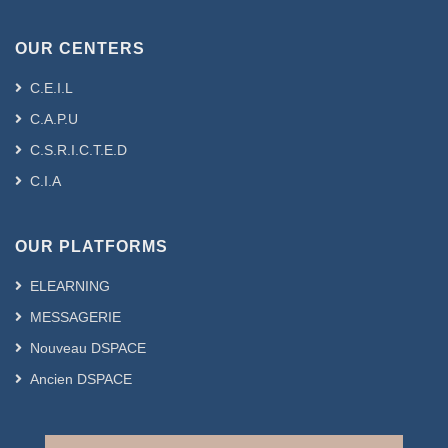
OUR CENTERS
C.E.I.L
C.A.P.U
C.S.R.I.C.T.E.D
C.I.A
OUR PLATFORMS
ELEARNING
MESSAGERIE
Nouveau DSPACE
Ancien DSPACE