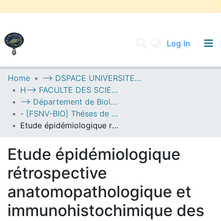
(current
Log In
UNIVERSITY OF D.L SIDI BEL ABBES
Home
--> DSPACE UNIVERSITE DJILALLI LIABES DE SIDI BEL ABBES
H--> FACULTE DES SCIENCES DE LA NATURE ET DE LA VIE
Communities & Collections
--> Département de Biologie
All of DSpace
- [FSNV-BIO] Théses de Master II
Etude épidémiologique rétrospective anatomopathologique et immunohistochimique des patients atteints du cancer pulmonaire au niveau de l’Hôpital Militaire d’Oran
Statistics
Etude épidémiologique
rétrospective
anatomopathologique et
immunohistochimique des