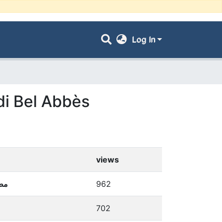
Log In
idi Bel Abbès
views
مطب
962
702