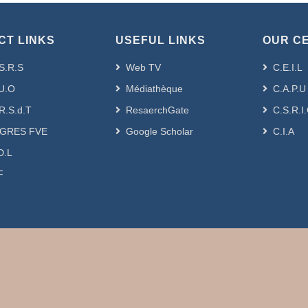
CT LINKS
USEFUL LINKS
OUR C
S.R.S
Web TV
C.E.I.L
U.O
Médiathèque
C.A.P.U
R.S.d.T
ResaerchGate
C.S.R.I
GRES FVE
Google Scholar
C.I.A
D.L
F