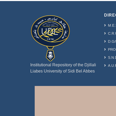
DIRE
M.E.
C.R.
D.G/
PRO
S.N.
Institutional Repository of the Djillali
A.U.
Liabes University of Sidi Bel Abbes