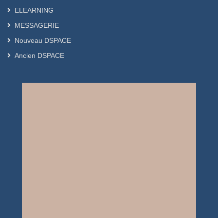
signaler que le régime méditerranéen
ELEARNING
est le principal acteur protecteur contre
l’athérosclérose. Cette constatation a
MESSAGERIE
été dévoilée et confirmée par plusieurs
Nouveau DSPACE
études scientifiques suggérant ses
Ancien DSPACE
bienfaits contre les maladies
cardiovasculaires.
Mots clés : Alimentation,
Athérosclérose, Maladies
cardiovasculaires, Revue.
Abstract : ( Anglais )
Background and Objective: Food is an
important, protective and/or
aggravating factor of atherosclerosis;
this disease is also the main factor of
cardiovascular events representing the
most common cause of death
worldwide. The purpose of this study
was to perform a systematic review