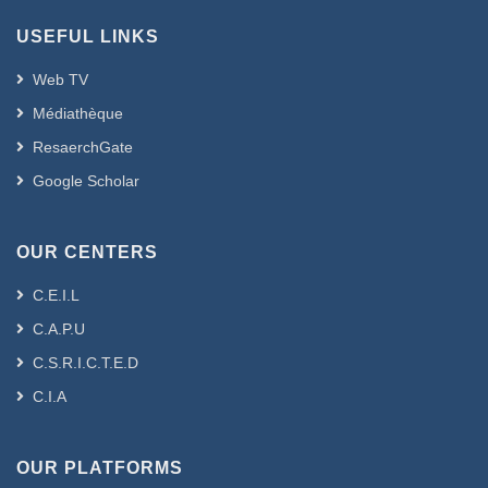
régime méditerranéen qui est étayé par
USEFUL LINKS
de nombreuses études expliquant ses
avantages. Le régime DASH « Dietary
Web TV
Approach to Stop Hypertension » a des
Médiathèque
effets positifs principalement sur la
ResaerchGate
pression artérielle qui est l'un des
facteurs de risque d'athérosclérose. De
Google Scholar
plus, le régime végétarien, le régime
Portfolio et le régime d'Okinawa
OUR CENTERS
montrent des bénéfices clairement
établis dans la prévention des maladies
C.E.I.L
coronariennes. Cependant, le régime
C.A.P.U
occidental révèle des caractères
cardiovasculaires
C.S.R.I.C.T.E.D
et métaboliques nocifs avec un risque
C.I.A
accru d'athérosclérose carotidienne.
Conclusion : Tout au long de cette
revue systématique, il est évident de
OUR PLATFORMS