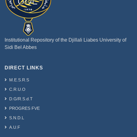
régimes alimentaires sur le
développement d'athérosclérose.
Méthodes : La base de données,
PubMed, a fait l'objet d'une recherche
d'articles publiés en anglais. Les études
Institutional Repository of the Djillali Liabes University of
sélectionnées concernent des essais
Sidi Bel Abbes
épidémiologiques et d'observation ou
de cohorte publiée évoquant les effets
des différents régimes étudiés sur
DIRECT LINKS
l'athérosclérose, ainsi que les articles
examinant les facteurs de risque qui ont
M.E.S.R.S
en
C.R.U.O
commun la capacité d'accélérer le
D.G/R.S.d.T
développement de l'athérosclérose.
Résultats : 60 études ont été incluses
PROGRES FVE
avec une analyse indépendante et
S.N.D.L
comparative de six différents régimes.
A.U.F
Les résultats de ces études suggèrent,
d'une part l’effet non négligeable du