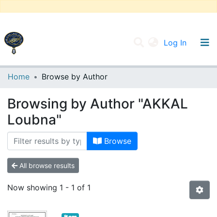
(current
Log In
UNIVERSITY OF D.L SIDI BEL ABBES
Home
Browse by Author
Communities & Collections
Browsing by Author "AKKAL
All of DSpace
Loubna"
Browse
All browse results
Now showing
1 - 1 of 1