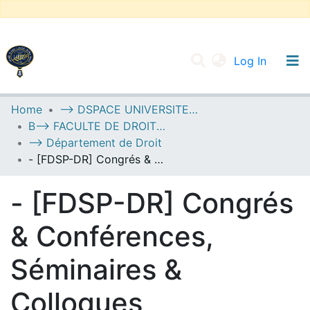
(current
Log In
UNIVERSITY OF D.L SIDI BEL ABBES
Home
--> DSPACE UNIVERSITE DJILALLI LIABES DE SIDI BEL ABBES
B--> FACULTE DE DROIT ET SCIENCES POLITIQUES
Communities & Collections
--> Département de Droit
All of DSpace
- [FDSP-DR] Congrés & Conférences, Séminaires & Colloques
Statistics
- [FDSP-DR] Congrés
& Conférences,
Séminaires &
Colloques