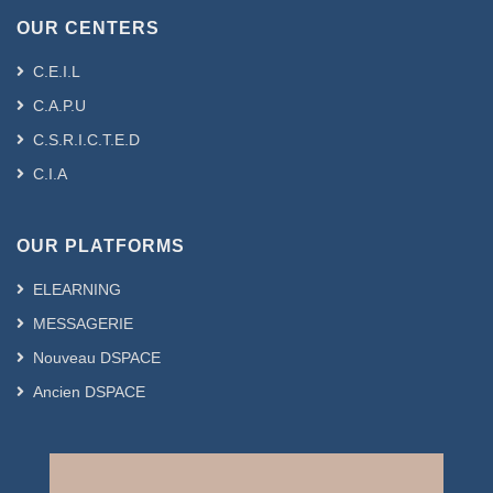
OUR CENTERS
C.E.I.L
C.A.P.U
C.S.R.I.C.T.E.D
C.I.A
OUR PLATFORMS
ELEARNING
MESSAGERIE
Nouveau DSPACE
Ancien DSPACE