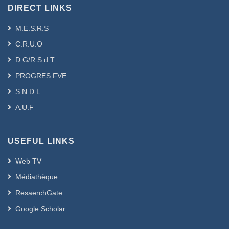
DIRECT LINKS
الظواهر السلبية التي تغزو هذا القطاع وتؤثر
سلباً على برامج التنمية المستدامة، ولعل من
M.E.S.R.S
أهمها ظاهرة السكن الهش باعتبارها عائقا أمام
C.R.U.O
مخططات التنمية المحلية المستدامة وتسعى
D.G/R.S.d.T
الجزائر إلى محاربة هذه الظاهرة. لكن هل كانت
غايتها في ذلك حماية البيئة والمحيط لتوفير
PROGRES FVE
سكن لائق ومستدام أم مجرد توفير سكن
S.N.D.L
ملائم؟
A.U.F
USEFUL LINKS
Web TV
Médiathèque
ResaerchGate
Google Scholar