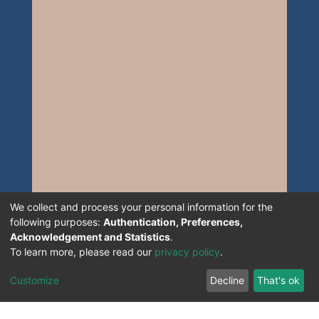
proposed algorithm.
validated and its performance
Keywords: Multi-carrier, Cognitive radio,
evaluated.
spectral sounding, blind waveform
identification, multiple antennas,
multiple-input multiple-output systems.
We collect and process your personal information for the
following purposes:
Authentication, Preferences,
Acknowledgement and Statistics
.
To learn more, please read our
privacy policy
.
Customize
Decline
That's ok