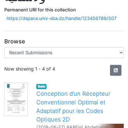
Permanent URI for this collection
https://dspace.univ-sba.dz/handle/123456789/507
Browse
Recent Submissions
Now showing
1 - 4 of 4
Item
Conception d’un Récepteur
Conventionnel Optimal et
Adaptatif pour les Codes
Optiques 2D
(
2018-06-27
)
RABEHI Abdelhalim
;