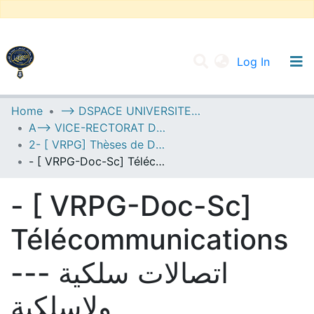
(current
Log In
UNIVERSITY OF D.L SIDI BEL ABBES
Home
--> DSPACE UNIVERSITE DJILALLI LIABES DE SIDI BEL ABBES
A--> VICE-RECTORAT DE LA POST-GRADUATION
Communities & Collections
2- [ VRPG] Thèses de Doctorat en Sciences
All of DSpace
- [ VRPG-Doc-Sc] Télécommunications --- اتصالات سلكية ولاسلكية
Statistics
- [ VRPG-Doc-Sc]
Télécommunications
--- اتصالات سلكية
ولاسلكية