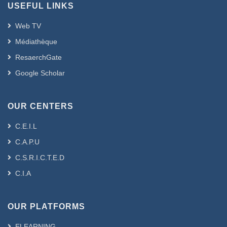
USEFUL LINKS
Web TV
Médiathèque
ResaerchGate
Google Scholar
OUR CENTERS
C.E.I.L
C.A.P.U
C.S.R.I.C.T.E.D
C.I.A
OUR PLATFORMS
ELEARNING