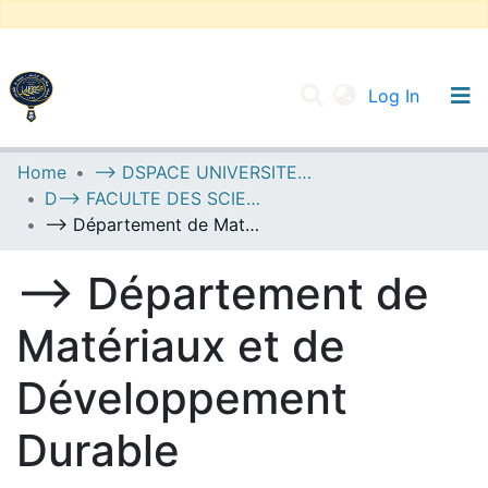
(current
Log In
UNIVERSITY OF D.L SIDI BEL ABBES
Home
--> DSPACE UNIVERSITE DJILALLI LIABES DE SIDI BEL ABBES
D--> FACULTE DES SCIENCES EXACTES
Communities & Collections
--> Département de Matériaux et de Développement Durable
All of DSpace
--> Département de
Statistics
Matériaux et de
Développement
Durable