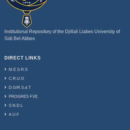
Institutional Repository of the Djillali Liabes University of
Sidi Bel Abbes
DIRECT LINKS
M.E.S.R.S
C.R.U.O
D.G/R.S.d.T
PROGRES FVE
S.N.D.L
A.U.F