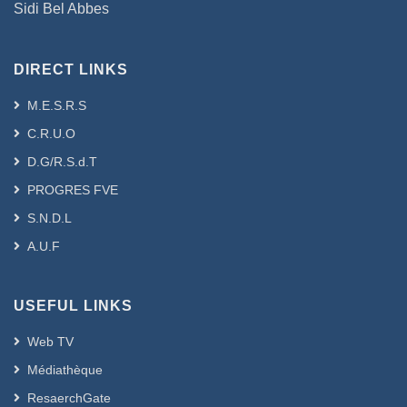
Sidi Bel Abbes
DIRECT LINKS
M.E.S.R.S
C.R.U.O
D.G/R.S.d.T
PROGRES FVE
S.N.D.L
A.U.F
USEFUL LINKS
Web TV
Médiathèque
ResaerchGate