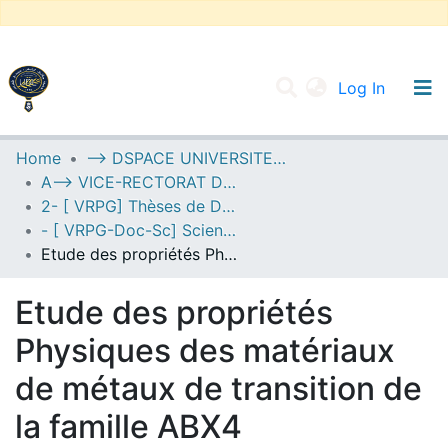
(current
Log In
UNIVERSITY OF D.L SIDI BEL ABBES
Home
--> DSPACE UNIVERSITE DJILALLI LIABES DE SIDI BEL ABBES
A--> VICE-RECTORAT DE LA POST-GRADUATION
Communities & Collections
2- [ VRPG] Thèses de Doctorat en Sciences
All of DSpace
- [ VRPG-Doc-Sc] Sciences physiques --- علوم فيزيائية
Etude des propriétés Physiques des matériaux de métaux de transition de la famille ABX4
Statistics
Etude des propriétés
Physiques des matériaux
de métaux de transition de
la famille ABX4