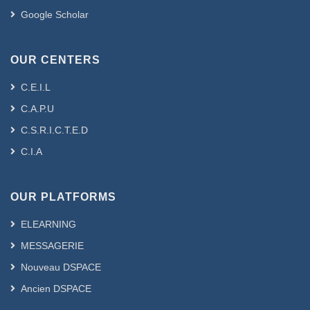
Google Scholar
OUR CENTERS
C.E.I.L
C.A.P.U
C.S.R.I.C.T.E.D
C.I.A
OUR PLATFORMS
ELEARNING
MESSAGERIE
Nouveau DSPACE
Ancien DSPACE