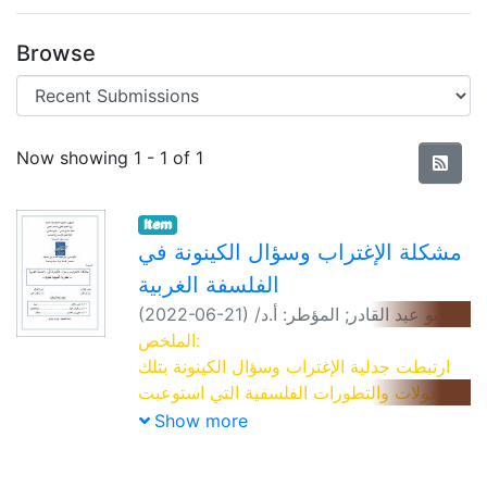
Browse
Recent Submissions
Now showing
1 - 1 of 1
Item
مشكلة الإغتراب وسؤال الكينونة في
الفلسفة الغربية
(
2022-06-21
)
المؤطر: أ.د/
;
برنو عبد القادر
بن طرات جلول
الملخص:
ارتبطت جدلية الإغتراب وسؤال الكينونة بتلك
التحولات والتطورات الفلسفية التي استوعبت
أزمة الإنسان المعاصر من خلال معاناته مع
Show more
مشكلات الحداثة وثورة التقنية التي اختزلت
الأثر السلبي للحضارة الغربية، أين حمل مفهوم