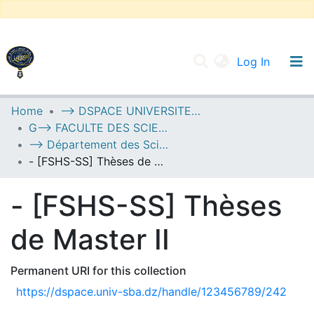
(current
Log In
UNIVERSITY OF D.L SIDI BEL ABBES
Home
--> DSPACE UNIVERSITE DJILALLI LIABES DE SIDI BEL ABBES
G--> FACULTE DES SCIENCES HUMAINES ET SOCIALES
Communities & Collections
--> Département des Sciences Sociales
All of DSpace
- [FSHS-SS] Thèses de Master II
Statistics
- [FSHS-SS] Thèses
de Master II
Permanent URI for this collection
https://dspace.univ-sba.dz/handle/123456789/242