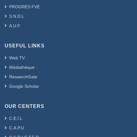
cultural, political, social, religious and
PROGRES FVE
ideological manifestations, and then
S.N.D.L
man lived the nature of this problem,
A.U.F
especially on The level of social and
psychological conflict values
represented by the effects of anxiety,
USEFUL LINKS
pessimism, existential tragedy,
the tragedy of pain, and the struggle of
Web TV
good and evil, which carried with it
Médiathèque
representations of alienation and being
ResaerchGate
in modern and contemporary Western
philosophy.
Google Scholar
OUR CENTERS
C.E.I.L
C.A.P.U