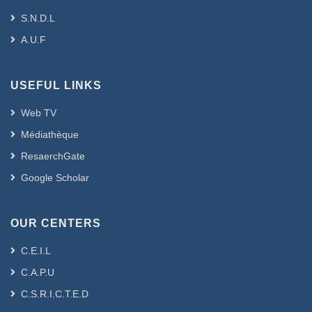
S.N.D.L
A.U.F
USEFUL LINKS
Web TV
Médiathèque
ResaerchGate
Google Scholar
OUR CENTERS
C.E.I.L
C.A.P.U
C.S.R.I.C.T.E.D