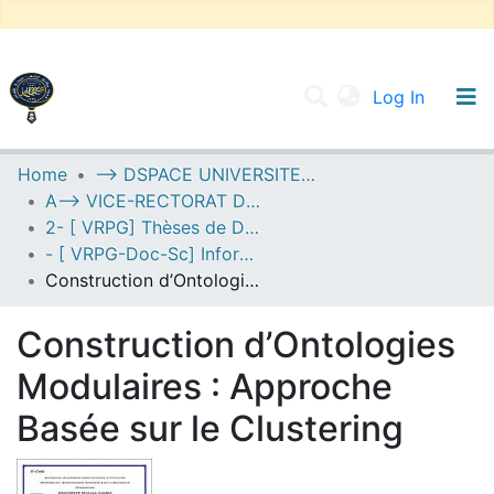
(current
Log In
UNIVERSITY OF D.L SIDI BEL ABBES
Home
--> DSPACE UNIVERSITE DJILALLI LIABES DE SIDI BEL ABBES
A--> VICE-RECTORAT DE LA POST-GRADUATION
Communities & Collections
2- [ VRPG] Thèses de Doctorat en Sciences
All of DSpace
- [ VRPG-Doc-Sc] Informatique --- إعلام آلي
Construction d’Ontologies Modulaires : Approche Basée sur le Clustering
Statistics
Construction d’Ontologies
Modulaires : Approche
Basée sur le Clustering