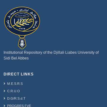
Institutional Repository of the Djillali Liabes University of
Sidi Bel Abbes
DIRECT LINKS
M.E.S.R.S
C.R.U.O
D.G/R.S.d.T
PROGRES FVE