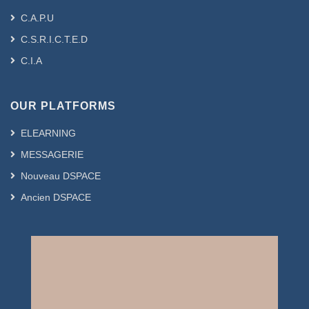
C.A.P.U
C.S.R.I.C.T.E.D
C.I.A
OUR PLATFORMS
ELEARNING
MESSAGERIE
Nouveau DSPACE
Ancien DSPACE