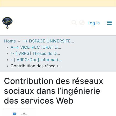
(current
Log In
UNIVERSITY OF D.L SIDI BEL ABBES
Home
--> DSPACE UNIVERSITE DJILALLI LIABES DE SIDI BEL ABBES
A--> VICE-RECTORAT DE LA POST-GRADUATION
Communities & Collections
1- [ VRPG] Thèses de Doctorat
All of DSpace
- [ VRPG-Doc] Informatique --- إعلام آلي
Contribution des réseaux sociaux dans l’ingénierie des services Web
Statistics
Contribution des réseaux
sociaux dans l’ingénierie
des services Web