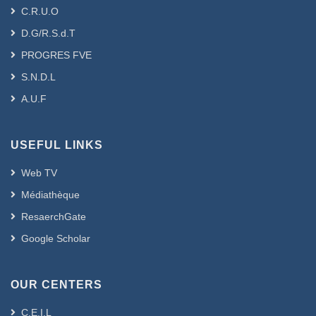
C.R.U.O
D.G/R.S.d.T
PROGRES FVE
S.N.D.L
A.U.F
USEFUL LINKS
Web TV
Médiathèque
ResaerchGate
Google Scholar
OUR CENTERS
C.E.I.L