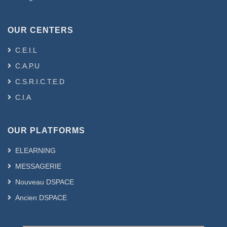
OUR CENTERS
C.E.I.L
C.A.P.U
C.S.R.I.C.T.E.D
C.I.A
OUR PLATFORMS
ELEARNING
MESSAGERIE
Nouveau DSPACE
Ancien DSPACE