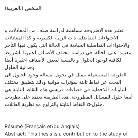
الملخص (بالعربية):
تعتبر هذه الاطروحة مساهمة لدراسة صنف من المعادلات و
الاحتواءات التفاضلبة ذات الرتبة الكسرية و كذا المعادلات
والاحتواءات التفاضلية الحيادية في الحالة التي يكون فيها التأخر
معتمدا على الحالة. في دراسة مختلف الأصناف اعتبرنا الشروط
الكافية لوجود الحلول و بالنسبة لبعض الأصناف اعثبرنا أيضا
وحدانية الحلول.
الطريقة المستعملة تتمثل في تحويل مسالة وجود الحلول الى
البحث عن نقاط ثابتة لمؤثرات مواتية وذلك بتطبيق مختلف
التناوبات اللاخطية في فضاءات فريشي هذه النقاط الثابتة هي
أيضا حلول للمسائل المطروحة. هذه الطريقة تعتمد على نظريات
النقاط الثابتة بالتزاوج مع نظرية العائلات α-حلول.
Résumé (Français et/ou Anglais) :
Abstract: This thesis is a contribution to the study of