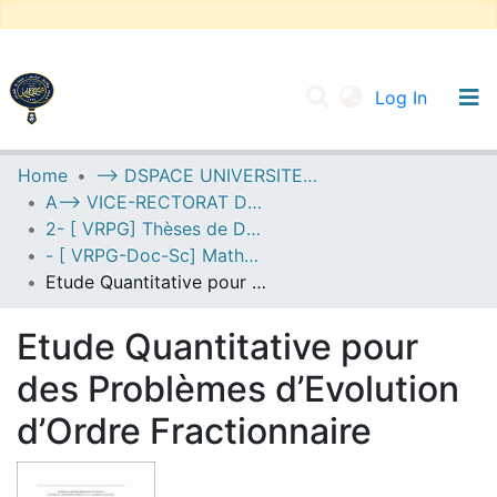
(current
Log In
UNIVERSITY OF D.L SIDI BEL ABBES
Home
--> DSPACE UNIVERSITE DJILALLI LIABES DE SIDI BEL ABBES
A--> VICE-RECTORAT DE LA POST-GRADUATION
Communities & Collections
2- [ VRPG] Thèses de Doctorat en Sciences
All of DSpace
- [ VRPG-Doc-Sc] Mathématiques --- رياضيات
Etude Quantitative pour des Problèmes d’Evolution d’Ordre Fractionnaire
Statistics
Etude Quantitative pour
des Problèmes d’Evolution
d’Ordre Fractionnaire