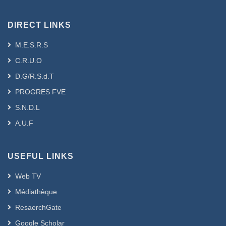
DIRECT LINKS
M.E.S.R.S
C.R.U.O
D.G/R.S.d.T
PROGRES FVE
S.N.D.L
A.U.F
USEFUL LINKS
Web TV
Médiathèque
ResaerchGate
Google Scholar