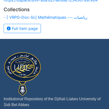
https://dspace.univ-sba.dz/handle/123456789/964
Collections
- [ VRPG-Doc-Sc] Mathématiques --- رياضيات
Full item page
Institutional Repository of the Djillali Liabes University of
Sidi Bel Abbes