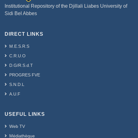
Institutional Repository of the Djillali Liabes University of
Sidi Bel Abbes
DIRECT LINKS
M.E.S.R.S
C.R.U.O
D.G/R.S.d.T
PROGRES FVE
S.N.D.L
A.U.F
USEFUL LINKS
Web TV
Médiathèque