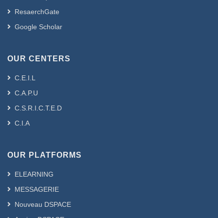
ResaerchGate
Google Scholar
OUR CENTERS
C.E.I.L
C.A.P.U
C.S.R.I.C.T.E.D
C.I.A
OUR PLATFORMS
ELEARNING
MESSAGERIE
Nouveau DSPACE