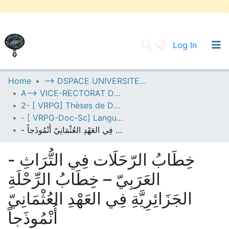
(current
Log In
UNIVERSITY OF D.L SIDI BEL ABBES
Home
--> DSPACE UNIVERSITE DJILALLI LIABES DE SIDI BEL ABBES
A--> VICE-RECTORAT DE LA POST-GRADUATION
Communities & Collections
2- [ VRPG] Thèses de Doctorat en Sciences
All of DSpace
- [ VRPG-Doc-Sc] Langue et littérature arabe --- لغة وأدب عربي
- خِطَابُ الرّحَلَات فِي التُّرَاثِ العَرَبِيّ – خِطَابُ الرِّحْلَةِ الجَزَائِرِيَّةِ فِي العَهْدِ العُثْمَانِيّ أُنْمُوذَجاً
Statistics
- خِطَابُ الرّحَلَات فِي التُّرَاثِ
العَرَبِيّ – خِطَابُ الرِّحْلَةِ
الجَزَائِرِيَّةِ فِي العَهْدِ العُثْمَانِيّ
أُنْمُوذَجاً