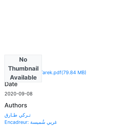
No
Files
Thumbnail
DS_LLA_TURKI_Tarek.pdf
(79.84 MB)
Available
Date
2020-09-08
Authors
تـركي طـارق
Encadreur: غربي شُميسة