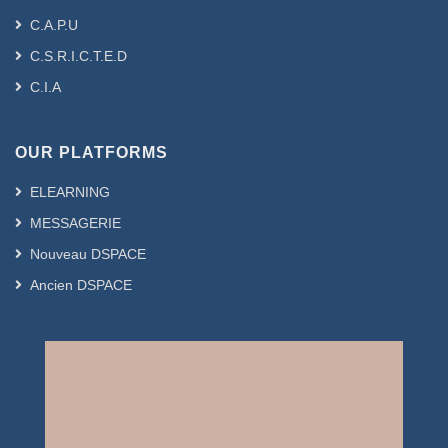
C.A.P.U
C.S.R.I.C.T.E.D
C.I.A
OUR PLATFORMS
ELEARNING
MESSAGERIE
Nouveau DSPACE
Ancien DSPACE