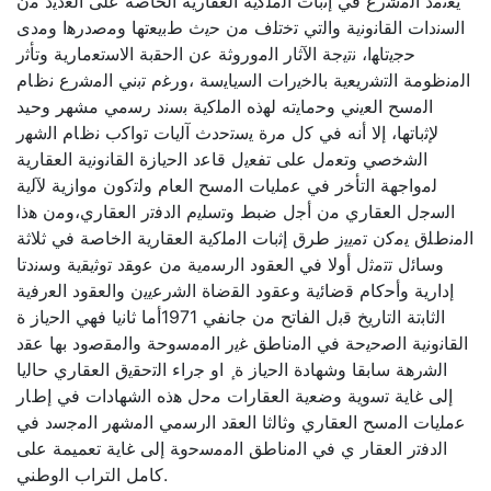
ﯾﻌﺗﻣد اﻟﻣﺷرع ﻓﻲ إﺛﺑﺎت اﻟﻣﻠﻛﯾﺔ العقارية الخاصة ﻋﻠﻰ اﻟﻌدﯾد ﻣن
اﻟﺳﻧدات اﻟﻘﺎﻧوﻧﯾﺔ واﻟﺗﻲ ﺗﺧﺗﻠف ﻣن ﺣﯾث طﺑﯾﻌﺗﻬﺎ وﻣﺻدرﻫا وﻣدى
ﺣﺟﯾﺗﺎﻬا، ﻧﺗﯾﺟﺔ اﻵﺛﺎر اﻟﻣوروﺛﺔ ﻋن اﻟﺣﻘﺑﺔ اﻻﺳﺗﻌﻣﺎرﯾﺔ وﺗﺄﺛر
اﻟﻣﻧظوﻣﺔ اﻟﺗﺷرﯾﻌﯾﺔ ﺑﺎﻟﺧﯾرات اﻟﺳﯾﺎﯾﺳﺔ ،ورﻏم ﺗﺑﻧﻲ اﻟﻣﺷرع ﻧظﺎم
اﻟﻣﺳﺢ اﻟﻌﯾﻧﻲ وﺣﻣﺎﯾﺗﻪ ﻟﻬذﻩ اﻟﻣﻠﻛﯾﺔ ﺑﺳﻧد رﺳﻣﻲ مشهر وحيد
ﻹﺛﺑﺎﺗﻬﺎ، إﻻ أﻧﻪ ﻓﻲ ﻛل ﻣرة ﯾﺳﺗﺣدث آﻟﯾﺎت ﺗواﻛب ﻧظﺎم اﻟﺷﻬر
اﻟﺷﺧﺻﻲ وﺗﻌﻣل ﻋﻠﻰ ﺗﻔﻌﯾل ﻗﺎﻋد اﻟﺣﯾﺎزة اﻟﻘﺎﻧوﻧﯾﺔ اﻟﻌﻘﺎرﯾﺔ
ﻟﻣواﺟﻬﺔ اﻟﺗﺄﺧر ﻓﻲ ﻋﻣﻠﯾﺎت اﻟﻣﺳﺢ اﻟﻌﺎم وﻟﺗﻛون ﻣوازﯾﺔ ﻵﻟﯾﺔ
اﻟﺳﺟل اﻟﻌﻘﺎري ﻣن أﺟل ضبط وﺗﺳﻠﯾم اﻟدﻓﺗر اﻟﻌﻘﺎري،وﻣن ﻫذا
اﻟﻣﻧطﻠق ﯾﻣﻛن ﺗﻣﯾﯾز طرق إﺛﺑﺎت اﻟﻣﻠﻛﯾﺔ اﻟﻌﻘﺎرﯾﺔ اﻟﺧﺎﺻﺔ ﻓﻲ ﺛﻼﺛﺔ
وﺳﺎﺋل ﺗﺗﻣﺛل أوﻻ ﻓﻲ اﻟﻌﻘود اﻟرﺳﻣﯾﺔ ﻣن ﻋوﻘد ﺗوﺛﯾﻘﯾﺔ وﺳﻧدتا
إدارﯾﺔ وأﺣﻛﺎم ﻗﺿﺎﺋﯾﺔ وﻋﻘود اﻟﻘﺿﺎة اﻟﺷرﻋﯾﯾن واﻟﻌﻘود اﻟﻌرﻓﯾﺔ
اﻟﺛﺎﺑﺗﺔ اﻟﺗﺎرﯾﺦ ﻗﺑل اﻟﻔﺎﺗﺢ ﻣن ﺟﺎﻧﻔﻲ 1971أﻣﺎ ﺛﺎﻧﯾﺎ ﻓﻬﻲ اﻟﺣﯾﺎز ة
اﻟﻘﺎﻧوﻧﯾﺔ اﻟﺻﺣﯾﺣﺔ ﻓﻲ اﻟﻣﻧﺎطق ﻏﯾر اﻟﻣﻣﺳوﺣﺔ واﻟﻣﻘﺻود ﺑﻬﺎ ﻋﻘد
اﻟﺷرهة ﺳﺎﺑﻘﺎ وﺷﻬﺎدة اﻟﺣﯾﺎز ة ٕ او ﺟراء اﻟﺗﺣﻘﯾق اﻟﻌﻘﺎري ﺣﺎﻟﯾﺎ
إﻟﻰ غاية ﺗﺳوﯾﺔ وﺿﻌﯾﺔ اﻟﻌﻘﺎرات ﻣﺣل ﻫذﻩ اﻟﺷﻬﺎدات ﻓﻲ إطﺎر
ﻋﻣﻠﯾﺎت اﻟﻣﺳﺢ اﻟﻌﻘﺎري وﺛﺎﻟﺛﺎ اﻟﻌﻘد اﻟرﺳﻣﻲ اﻟﻣﺷﻬر اﻟﻣﺟﺳد ﻓﻲ
اﻟدﻓﺗر اﻟﻌﻘﺎر ي ﻓﻲ اﻟﻣﻧﺎطق اﻟﻣﻣﺳﺣوﺔ إﻟﻰ غاية تعميمة ﻋﻠﻰ
كامل التراب اﻟوطني.