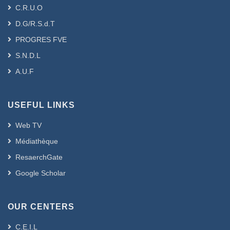
C.R.U.O
D.G/R.S.d.T
PROGRES FVE
S.N.D.L
A.U.F
USEFUL LINKS
Web TV
Médiathèque
ResaerchGate
Google Scholar
OUR CENTERS
C.E.I.L