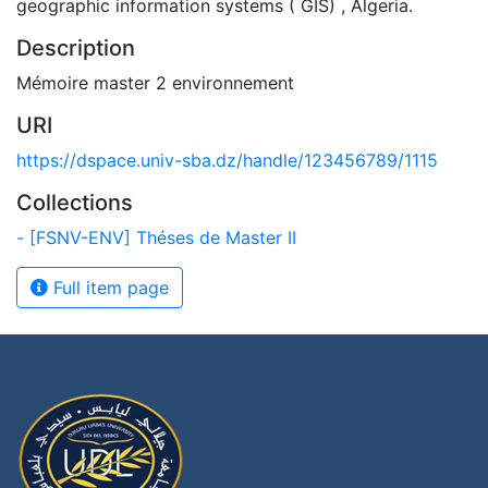
geographic information systems ( GIS) , Algeria.
Description
Mémoire master 2 environnement
URI
https://dspace.univ-sba.dz/handle/123456789/1115
Collections
- [FSNV-ENV] Théses de Master II
Full item page