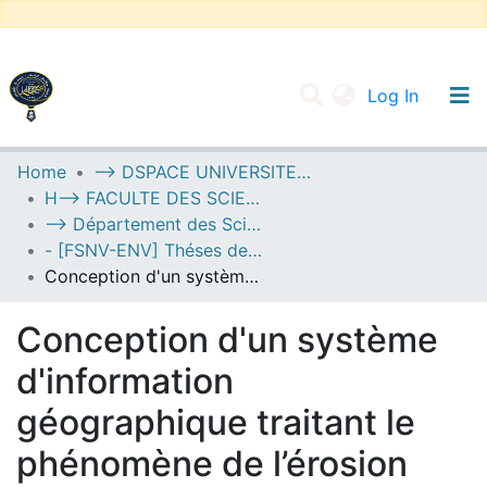
(current
Log In
UNIVERSITY OF D.L SIDI BEL ABBES
Home
--> DSPACE UNIVERSITE DJILALLI LIABES DE SIDI BEL ABBES
H--> FACULTE DES SCIENCES DE LA NATURE ET DE LA VIE
Communities & Collections
--> Département des Sciences de l’Environnement
All of DSpace
- [FSNV-ENV] Théses de Master II
Conception d'un système d'information géographique traitant le phénomène de l’érosion hydrique dans les monts de Beni chougrane (Wilaya mascara) (Algérie occidentale)
Statistics
Conception d'un système
d'information
géographique traitant le
phénomène de l’érosion