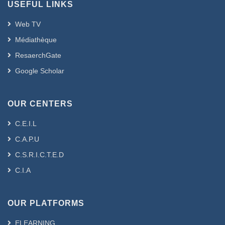
USEFUL LINKS
Web TV
Médiathèque
ResaerchGate
Google Scholar
OUR CENTERS
C.E.I.L
C.A.P.U
C.S.R.I.C.T.E.D
C.I.A
OUR PLATFORMS
ELEARNING