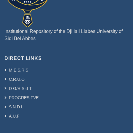
Institutional Repository of the Djillali Liabes University of
Sidi Bel Abbes
DIRECT LINKS
M.E.S.R.S
C.R.U.O
D.G/R.S.d.T
PROGRES FVE
S.N.D.L
A.U.F