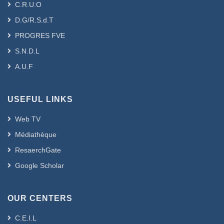
C.R.U.O
D.G/R.S.d.T
PROGRES FVE
S.N.D.L
A.U.F
USEFUL LINKS
Web TV
Médiathèque
ResaerchGate
Google Scholar
OUR CENTERS
C.E.I.L