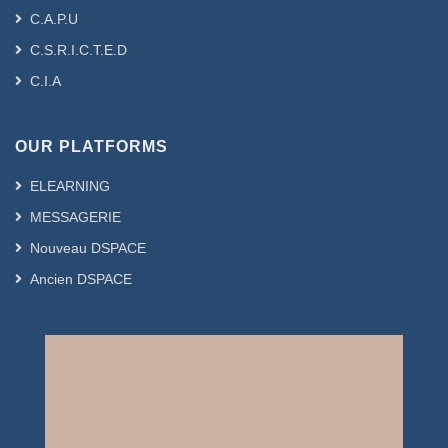
C.A.P.U
C.S.R.I.C.T.E.D
C.I.A
OUR PLATFORMS
ELEARNING
MESSAGERIE
Nouveau DSPACE
Ancien DSPACE