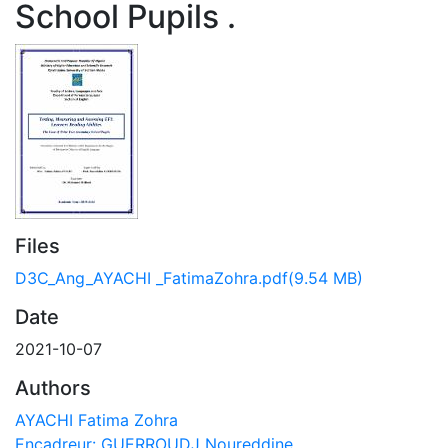
School Pupils .
Files
D3C_Ang_AYACHI _FatimaZohra.pdf
(9.54 MB)
Date
2021-10-07
Authors
AYACHI Fatima Zohra
Encadreur: GUERROUDJ Noureddine