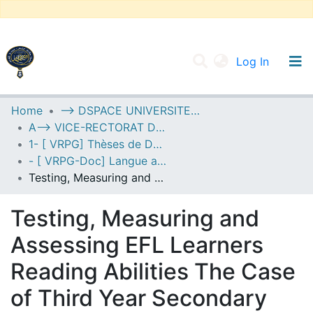
(current
Log In
UNIVERSITY OF D.L SIDI BEL ABBES
Home
--> DSPACE UNIVERSITE DJILALLI LIABES DE SIDI BEL ABBES
A--> VICE-RECTORAT DE LA POST-GRADUATION
Communities & Collections
1- [ VRPG] Thèses de Doctorat
All of DSpace
- [ VRPG-Doc] Langue anglaise --- لغة إنجليزية
Testing, Measuring and Assessing EFL Learners Reading Abilities The Case of Third Year Secondary School Pupils .
Statistics
Testing, Measuring and
Assessing EFL Learners
Reading Abilities The Case
of Third Year Secondary