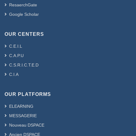
ResaerchGate
Google Scholar
OUR CENTERS
C.E.I.L
C.A.P.U
C.S.R.I.C.T.E.D
C.I.A
OUR PLATFORMS
ELEARNING
MESSAGERIE
Nouveau DSPACE
Ancien DSPACE