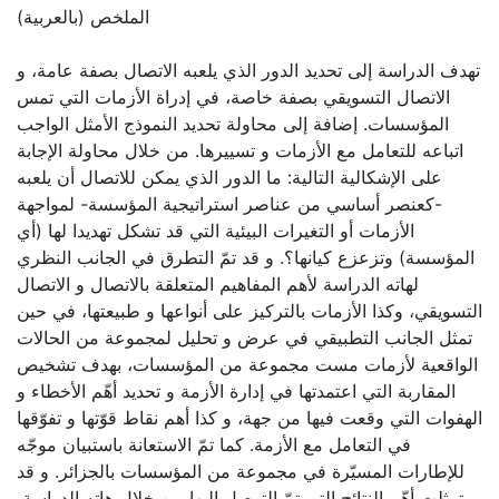
الملخص (بالعربية)
تهدف الدراسة إلى تحديد الدور الذي يلعبه الاتصال بصفة عامة، و
الاتصال التسويقي بصفة خاصة، في إدراة الأزمات التي تمس
المؤسسات. إضافة إلى محاولة تحديد النموذج الأمثل الواجب
اتباعه للتعامل مع الأزمات و تسييرها. من خلال محاولة الإجابة
على الإشكالية التالية: ما الدور الذي يمكن للاتصال أن يلعبه
-كعنصر أساسي من عناصر استراتيجية المؤسسة- لمواجهة
الأزمات أو التغيرات البيئية التي قد تشكل تهديدا لها (أي
المؤسسة) وتزعزع كيانها؟. و قد تمّ التطرق في الجانب النظري
لهاته الدراسة لأهم المفاهيم المتعلقة بالاتصال و الاتصال
التسويقي، وكذا الأزمات بالتركيز على أنواعها و طبيعتها، في حين
تمثل الجانب التطبيقي في عرض و تحليل لمجموعة من الحالات
الواقعية لأزمات مست مجموعة من المؤسسات، بهدف تشخيص
المقاربة التي اعتمدتها في إدارة الأزمة و تحديد أهّم الأخطاء و
الهفوات التي وقعت فيها من جهة، و كذا أهم نقاط قوّتها و تفوّقها
في التعامل مع الأزمة. كما تمّ الاستعانة باستبيان موجّه
للإطارات المسيّرة في مجموعة من المؤسسات بالجزائر. و قد
تمثلت أهّم النتائج التي تمّ التوصل إليها من خلال هاته الدراسة،