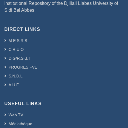
Institutional Repository of the Djillali Liabes University of
Sidi Bel Abbes
DIRECT LINKS
M.E.S.R.S
C.R.U.O
D.G/R.S.d.T
PROGRES FVE
S.N.D.L
A.U.F
USEFUL LINKS
Web TV
Médiathèque