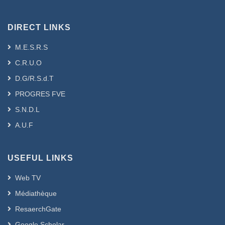
DIRECT LINKS
M.E.S.R.S
C.R.U.O
D.G/R.S.d.T
PROGRES FVE
S.N.D.L
A.U.F
USEFUL LINKS
Web TV
Médiathèque
ResaerchGate
Google Scholar