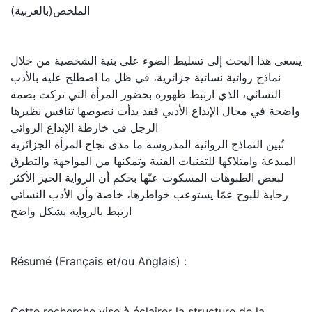
الملخص(بالعربية)
يسعى هذا البحث إلى تسليط الضوء على بنية الشخصية من خلال
نماذج روائية نسائية جزائرية، في ظل ما اصطلح عليه بالأدب
النسائي، الذي ارتبط ظهوره بحضور المرأة التي تركت بصمة
واضحة في مجال الإبداع الأدبي فقد بدأت نصوصها تنافس نظيرها
الرجل في خارطة الإبداع الروائي
تُبين النماذج الروائية المدروسة ما مدى نجاح المرأة الجزائرية
المبدعة وامتلاكها للتقنيات الفنية وتمكنها من المواجهة والتطرق
لبعض الطبوهات المسكوت عنّها بحكم أن الرواية الحيز الأكثر
رحابة للبوح عمّا يستوعب خواطرها، خاصة وأن الأدب النسائي
ارتبط بالرواية بشكل واضح
Résumé (Français et/ou Anglais) :
Cette recherche vise à éclairer la structure de la