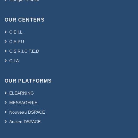
OUR CENTERS
C.E.I.L
C.A.P.U
C.S.R.I.C.T.E.D
C.I.A
OUR PLATFORMS
ELEARNING
MESSAGERIE
Nouveau DSPACE
Ancien DSPACE