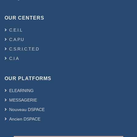
OUR CENTERS
C.E.I.L
C.A.P.U
C.S.R.I.C.T.E.D
C.I.A
OUR PLATFORMS
ELEARNING
MESSAGERIE
Nouveau DSPACE
Ancien DSPACE