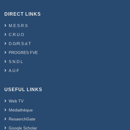
DIRECT LINKS
M.E.S.R.S
C.R.U.O
D.G/R.S.d.T
PROGRES FVE
S.N.D.L
A.U.F
USEFUL LINKS
Web TV
Médiathèque
ResaerchGate
Google Scholar