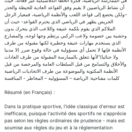
في الممارسة الرياضية، فكرة الخطأ الكلاسيكية غير فعالة، حيث
أن نشاط الرياضيين ﻻ يقيم وفق القواعد العادية للحيطة والحذر
–ولكن يخضع إلى قواعد اللعب والأنظمة الرياضية، فمعيار الرجل
الحريص يظهر في الرياضي الذي يحترم القواعد- حيث أن
الملاكم الذي يقوم بلكمة عنيفة واللاعب الذي يتحرك بدون
وحشية بين خصومة ولاعب الركبي يرتطم وجها لوجه، والمصارع
الذي يستخدم مهارات عنيفة وخطيرة لكنها مقبولة من طرف
الأنظمة فإنها ﻻ تحمل أي مسؤولية في حالة وقوع ضرر (ﻻ مدنيا
ولا جنائيا)"لأنها تتعلق بالممارسة المقبولة من طرف العادات
والأخلاق والتسامح من قبل السلطات العامة والمرخصة من قبل
الأنظمة المكتوبة والموضوعة من طرف الاتحاديات الرياضية
كلمات مفتاحية: الرياضة – المسؤولية – المخاطر - المنافسة
Résumé (en Français) :
Dans la pratique sportive, l'idée classique d'erreur est
inefficace, puisque l'activité des sportifs ne s'apprécie
pas selon les règles ordinaires de prudence - mais est
soumise aux règles du jeu et à la réglementation