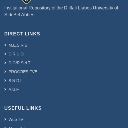
Institutional Repository of the Djillali Liabes University of
Sidi Bel Abbes
DIRECT LINKS
M.E.S.R.S
C.R.U.O
D.G/R.S.d.T
PROGRES FVE
S.N.D.L
A.U.F
USEFUL LINKS
Web TV