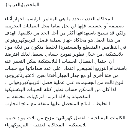
:الملخص(بالعربية)
المحاكاة العددية تحدد ما هي المعايير الرئيسية لجهاز أثناء
تصميمه أو تحسينه, فإنها لن تحل تماما محل العمليات التجريبية
ولكن قد تسمح باستهدافها أكثر من أجل الحد من تكلفتها. الهدف
من هذا العمل هو محاكاة جهاز لعملية فصل التريبوكهروهوائي
في النظامين (المتقطع والمستمرة) لخليط متكون من ثلاثة مواد
بلاستيكية ,من خلال تطوير نموذج حسابي بسيط. لذلك افترضنا
أن احتمال انفصال الحبيبات ا لبلاستيكية يمكن التعبير عنه
باستخدام التوزيع الطبيعي, اعتمادا على عدد صداماتها مع حبيبات
من فئة أخرى أو مع جدار الجهاز.أخذنا بعين الاعتبارتأثيروجود
النوع ثالث من الجسيمات على عملية فصل التريبوكهروهوائي. ،
لذا كان من الممكن حساب تطور كتلة الحبيبات البلاستيكية
المفصولة بد لالة الزمن لتركيبات مختلفة من
ا لخليط . النتائج المتحصل عليها متفقة مع نتائج التجارب
الكلمات المفتاحية : الفصل كهربائي- مزيج من ثلاث مواد حبيبية
بلاستيكية - المحاكاة العددية - التريبوكهرباء