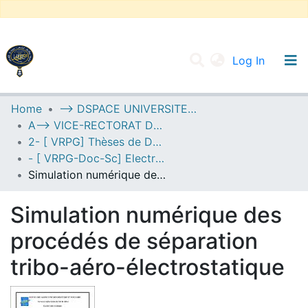
(current
Log In
UNIVERSITY OF D.L SIDI BEL ABBES
Home
--> DSPACE UNIVERSITE DJILALLI LIABES DE SIDI BEL ABBES
A--> VICE-RECTORAT DE LA POST-GRADUATION
Communities & Collections
2- [ VRPG] Thèses de Doctorat en Sciences
All of DSpace
- [ VRPG-Doc-Sc] Electrotechnique --- كهروتقني
Simulation numérique des procédés de séparation tribo-aéro-électrostatique
Statistics
Simulation numérique des
procédés de séparation
tribo-aéro-électrostatique