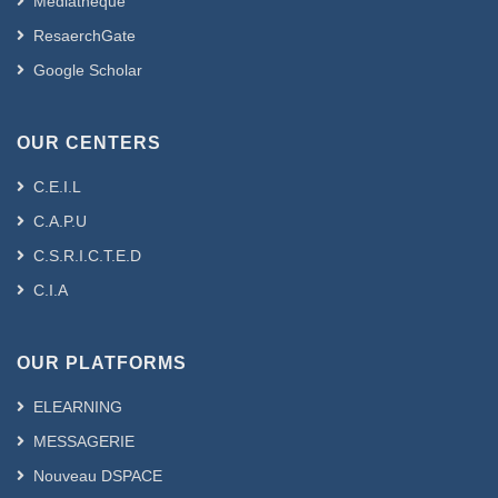
Médiathèque
ResaerchGate
Google Scholar
OUR CENTERS
C.E.I.L
C.A.P.U
C.S.R.I.C.T.E.D
C.I.A
OUR PLATFORMS
ELEARNING
MESSAGERIE
Nouveau DSPACE