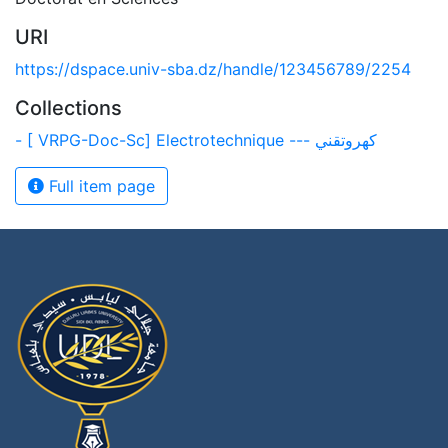
URI
https://dspace.univ-sba.dz/handle/123456789/2254
Collections
- [ VRPG-Doc-Sc] Electrotechnique --- كهروتقني
Full item page