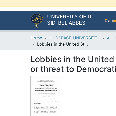
UNIVERSITY OF D.L
Commu
SIDI BEL ABBES
Home
--> DSPACE UNIVERSITE DJILALLI LIABES DE SIDI BEL ABBES
Lobbies in the United States of America (1989 -2009) Force of Influence or threat to Democratic Practices
Lobbies in the United
or threat to Democrat