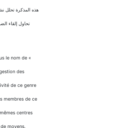
تحاول إلقاء الض
us le nom de «
gestion des
tivité de ce genre
Les membres de ce
s mêmes centres
é de moyens.