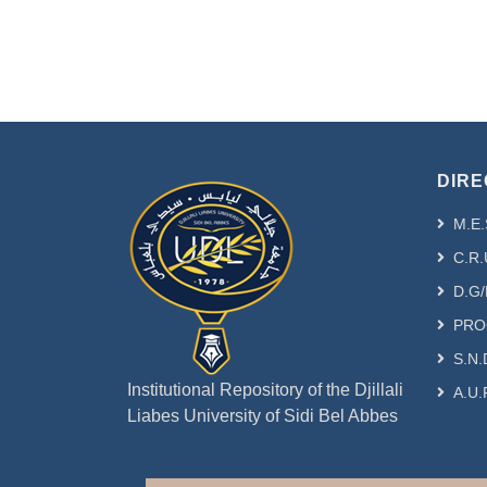
DIRE
M.E.
C.R.
D.G/
PRO
S.N.
Institutional Repository of the Djillali
A.U.
Liabes University of Sidi Bel Abbes