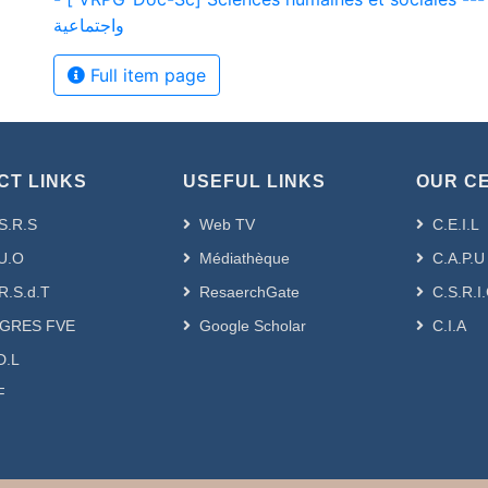
واجتماعية
Full item page
CT LINKS
USEFUL LINKS
OUR C
S.R.S
Web TV
C.E.I.L
U.O
Médiathèque
C.A.P.U
R.S.d.T
ResaerchGate
C.S.R.I
GRES FVE
Google Scholar
C.I.A
D.L
F