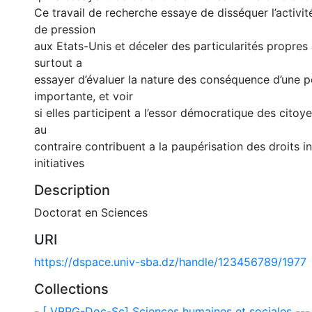
Ce travail de recherche essaye de disséquer l’activi
de pression
aux Etats-Unis et déceler des particularités propres 
surtout a
essayer d’évaluer la nature des conséquence d’une po
importante, et voir
si elles participent a l’essor démocratique des citoy
au
contraire contribuent a la paupérisation des droits i
initiatives
Description
Doctorat en Sciences
URI
https://dspace.univ-sba.dz/handle/123456789/1977
Collections
- [ VRPG-Doc-Sc] Sciences humaines et sociales --- لوم إنسانية