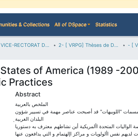
nities & Collections
All of DSpace
Statistics
A--> VICE-RECTORAT DE LA POST-GRADUATION
2- [ VRPG] Thèses de Doctorat en Sciences
 States of America (1989 -200
ic Practices
Abstract
الملخص بالعربية
سمات "اللوبيهات" قد أصبحت عناصر مهمة في تسيير شؤون
البلدان الغربية̜
 الواليات المتحدة األمريكية أين نشاطهم معترف به دستوريا
 لديهم نفس األولويات و مراكز اإلهتمام و التي يدافعون عنها