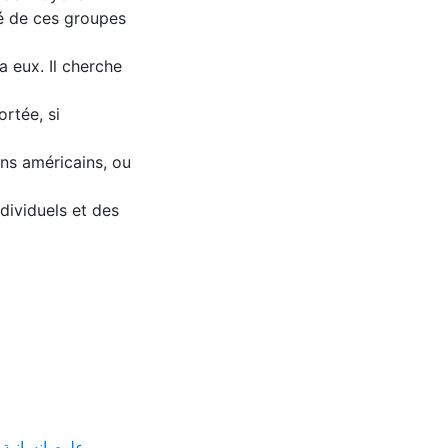
té de ces groupes
a eux. Il cherche
rtée, si
ens américains, ou
ndividuels et des
ع