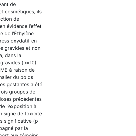
yant de
t cosmétiques, ils
nction de
en évidence l’effet
 de l’Éthylène
ress oxydatif en
es gravides et non
a, dans la
 gravides (n=10)
GME à raison de
nalier du poids
nes gestantes a été
trois groupes de
 doses précédentes
e l’exposition à
n signe de toxicité
 significative (p
pagné par la
pport aux témoins.