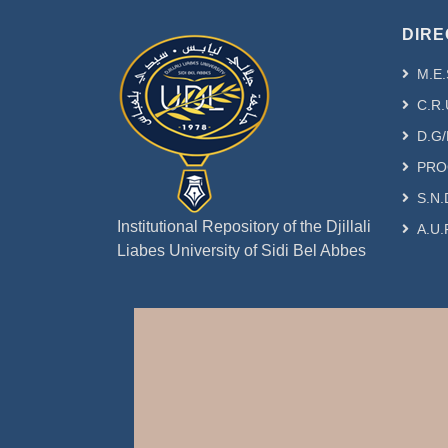
DIRE
M.E.
C.R.
D.G/
PRO
S.N.
Institutional Repository of the Djillali
A.U.
Liabes University of Sidi Bel Abbes