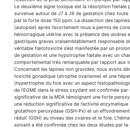
Le deuxième signe toxique est la résorption fœtale 
survenue autour de J7 à J9 de gestation chez toute l
par la forte dose 150 ppm. La dissection des lapine
(autopsie) après l’avortement nous a permis de cons
hémorragique utérine avec la présence des ulcères 
gastriques graves vraisemblablement responsable d
véritable fœtotoxicité s’est manifestée par un prol
de gestation et une hypotrophie fœtale avec un ch
comportemental très remarquable par rapport aux t
Concernant les lapines non gravides, nous avons d
toxicité gonadique (atrophie ovarienne) et une hépat
(hypertrophie du foie avec un aspect histopathologiq
de l’EGME dans le stress oxydant est confirmée par
significative de la MDA témoignant une forte peroxyd
une réduction significative de l’activité enzymatiqu
glutathion peroxydase (GSH-Px) et un effondrement
réduit (GSH) au niveau des ovaires et le foie. L’héma
solvant a été confirmée chez les deux études par la 