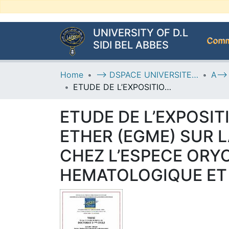
UNIVERSITY OF D.L
Commu
SIDI BEL ABBES
Home
--> DSPACE UNIVERSITE DJILALLI LIABES DE SIDI BEL ABBES
ETUDE DE L’EXPOSITION DE L’ETHYLENE GLYCOL MONOMETHYL ETHER (EGME) SUR LA FONCTION DE LA REPRODUCTION DES LAPINES CHEZ L’ESPECE ORYCTOLAGUS CUNICULUS : ETUDE BIOCHIMIQUE, HEMATOLOGIQUE ET HISTOLOGIQUE
ETUDE DE L’EXPOSI
ETHER (EGME) SUR 
CHEZ L’ESPECE ORY
HEMATOLOGIQUE ET