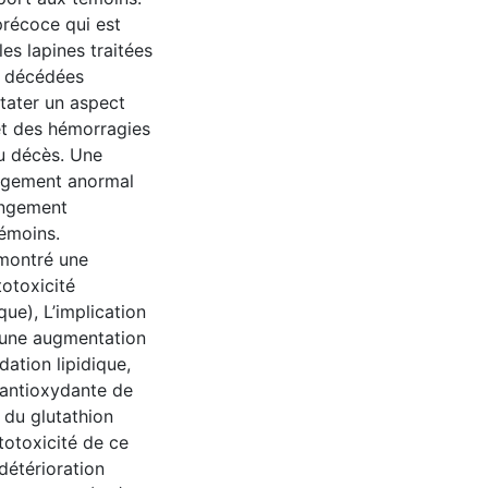
précoce qui est
es lapines traitées
s décédées
tater un aspect
et des hémorragies
u décès. Une
ongement anormal
angement
émoins.
émontré une
otoxicité
ue), L’implication
 une augmentation
ation lipidique,
e antioxydante de
 du glutathion
totoxicité de ce
détérioration