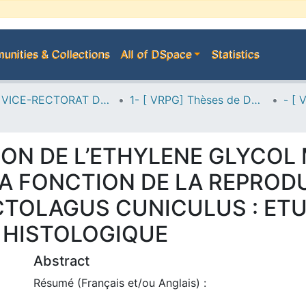
nities & Collections
All of DSpace
Statistics
A--> VICE-RECTORAT DE LA POST-GRADUATION
1- [ VRPG] Thèses de Doctorat
TION DE L’ETHYLENE GLYC
LA FONCTION DE LA REPROD
CTOLAGUS CUNICULUS : ETU
 HISTOLOGIQUE
Abstract
Résumé (Français et/ou Anglais) :