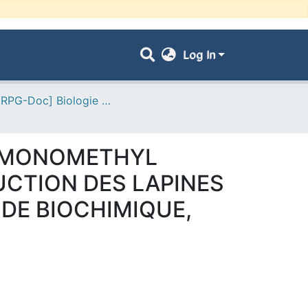
Log In
- [ VRPG-Doc] Biologie --- بيولوجيا
OL MONOMETHYL
UCTION DES LAPINES
DE BIOCHIMIQUE,