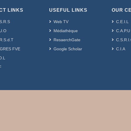
CT LINKS
USEFUL LINKS
OUR C
S.R.S
Web TV
C.E.I.L
U.O
Médiathèque
C.A.P.U
R.S.d.T
ResaerchGate
C.S.R.I
GRES FVE
Google Scholar
C.I.A
D.L
F