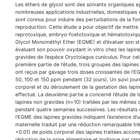
Les éthers de glycol sont des solvants organiques a
nombreuses applications industrielles, domestiques e
sont connus pour induire des perturbations de la fo
reproduction. Cette étude a pour objectif de mettre 
reprotoxique, embryo-foetotoxique et hématotoxique
Glycol Monométhyl Ether (EGME) et d’évaluer son st
évaluant son pouvoir oxydant in vitro chez les lapin
gravides de l’espèce Oryctolagus cuniculus. Pour cel
première partie de l’étude, trois groupes des lapines
ont reçus par gavage trois doses croissantes de l’E
50, 100 et 150 ppm pendant (32 jours). Un suivi jour
corporel et du déroulement de la gestation des lapi
effectué. La deuxième partie a concerné l’étude de 
lapines non gravides (n=10) traitées par les mêmes
pendant quatre semaines successives. Les résultats d
l’EGME des lapines gravides indiquent l’existence d’u
maternelle traduit par une réduction remarquable très
<0.01) de poids corporel des lapines traitées accom
réduction de la prise alimentaire et hydrique par ra