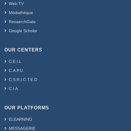
Web TV
Médiathèque
ResaerchGate
Google Scholar
OUR CENTERS
C.E.I.L
C.A.P.U
C.S.R.I.C.T.E.D
C.I.A
OUR PLATFORMS
ELEARNING
MESSAGERIE