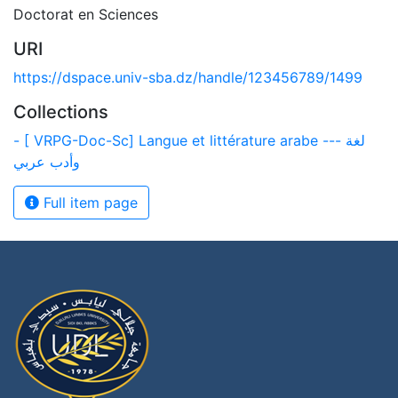
Doctorat en Sciences
URI
https://dspace.univ-sba.dz/handle/123456789/1499
Collections
- [ VRPG-Doc-Sc] Langue et littérature arabe --- لغة
وأدب عربي
Full item page