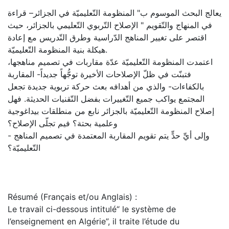
يعالج البحث الموسوم ب" المنظومة التّعليميّة في الجزائر– قراءة
في المنهاج والتّقويم " الإصلاح التّربوي التّعليمي بالجزائر، حيث
اقتصر على تغيير المناهج الدّراسية وطرق التّدريس مع إعادة
هيكلة بنية المنظومة التّعليميّة.
اعتمدت المنظومة التّعليميّة عدّة مقاربات في تصميم مناهجها،
فتبنّت في ظلّ الإصلاحات الأخيرة توجُّهاً جديداً- المقاربة
بالكفاءات- والذي من أهدافه بعث حركة تربوية جديدة تجعل
المجتمع يواكب جميع التّغييرات بفضل التّقنيات الحديثة. فهل
إصلاح المنظومة التّعليميّة بالجزائر نابع من منطلقات بيداغوجية
وعلمية بحتة؟ فيم تجلّى الإصلاح؟
- وإلى أيِّ حدٍّ يتم تقويم المقاربة المعتمدة في تصميم المناهج
التّعليميّة؟
Résumé (Français et/ou Anglais) :
Le travail ci-dessous intitulé“ le système de
l’enseignement en Algérie”, il traite l’étude du