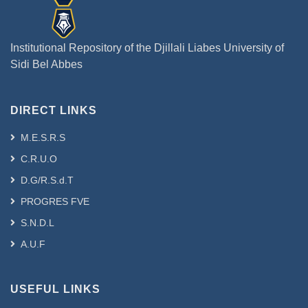
Institutional Repository of the Djillali Liabes University of
Sidi Bel Abbes
DIRECT LINKS
M.E.S.R.S
C.R.U.O
D.G/R.S.d.T
PROGRES FVE
S.N.D.L
A.U.F
USEFUL LINKS