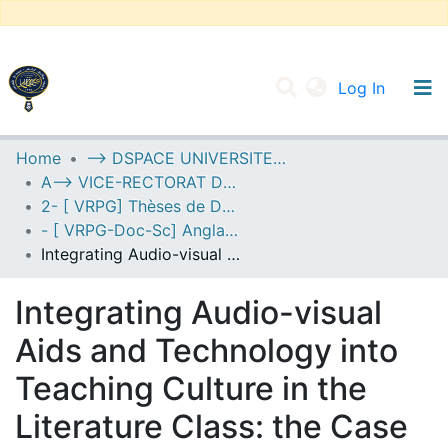
(current
Log In
UNIVERSITY OF D.L SIDI BEL ABBES
Home
--> DSPACE UNIVERSITE DJILALLI LIABES DE SIDI BEL ABBES
A--> VICE-RECTORAT DE LA POST-GRADUATION
Communities & Collections
2- [ VRPG] Thèses de Doctorat en Sciences
All of DSpace
- [ VRPG-Doc-Sc] Anglais --- إنجليزية
Integrating Audio-visual Aids and Technology into Teaching Culture in the Literature Class: the Case of 2nd Year LMD Level at Ouargla University
Statistics
Integrating Audio-visual
Aids and Technology into
Teaching Culture in the
Literature Class: the Case