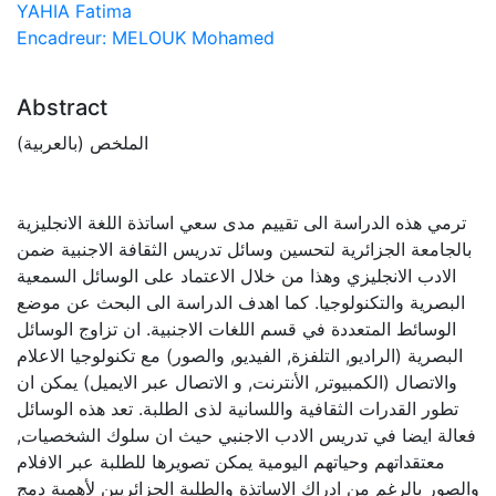
YAHIA Fatima
Encadreur: MELOUK Mohamed
Abstract
الملخص (بالعربية)
ترمي هذه الدراسة الى تقييم مدى سعي اساتذة اللغة الانجليزية
بالجامعة الجزائرية لتحسين وسائل تدريس الثقافة الاجنبية ضمن
الادب الانجليزي وهذا من خلال الاعتماد على الوسائل السمعية
البصرية والتكنولوجيا. كما اهدف الدراسة الى البحث عن موضع
الوسائط المتعددة في قسم اللغات الاجنبية. ان تزاوج الوسائل
البصرية (الراديو, التلفزة, الفيديو, والصور) مع تكنولوجيا الاعلام
والاتصال (الكمبيوتر, الأنترنت, و الاتصال عبر الايميل) يمكن ان
تطور القدرات الثقافية واللسانية لذى الطلبة. تعد هذه الوسائل
فعالة ايضا في تدريس الادب الاجنبي حيث ان سلوك الشخصيات,
معتقداتهم وحياتهم اليومية يمكن تصويرها للطلبة عبر الافلام
والصور بالرغم من ادراك الاساتذة والطلبة الجزائريين لأهمية دمج