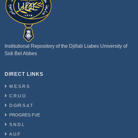
Institutional Repository of the Djillali Liabes University of
Sidi Bel Abbes
DIRECT LINKS
M.E.S.R.S
C.R.U.O
D.G/R.S.d.T
PROGRES FVE
S.N.D.L
A.U.F