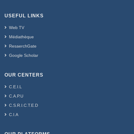
USEFUL LINKS
Web TV
Médiathèque
ResaerchGate
Google Scholar
OUR CENTERS
C.E.I.L
C.A.P.U
C.S.R.I.C.T.E.D
C.I.A