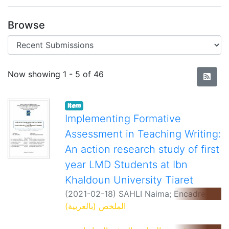
Browse
Recent Submissions
Now showing
1 - 5 of 46
Item
Implementing Formative
Assessment in Teaching Writing:
An action research study of first
year LMD Students at Ibn
Khaldoun University Tiaret
(
2021-02-18
)
SAHLI Naima
;
Encadreur:
BOUHASS BENAISSI Fawzia
الملخص (بالعربية)