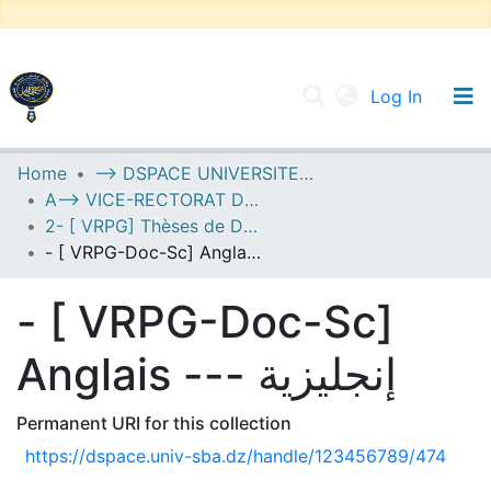
(current
Log In
UNIVERSITY OF D.L SIDI BEL ABBES
Home
--> DSPACE UNIVERSITE DJILALLI LIABES DE SIDI BEL ABBES
A--> VICE-RECTORAT DE LA POST-GRADUATION
Communities & Collections
2- [ VRPG] Thèses de Doctorat en Sciences
All of DSpace
- [ VRPG-Doc-Sc] Anglais --- إنجليزية
Statistics
- [ VRPG-Doc-Sc]
Anglais --- إنجليزية
Permanent URI for this collection
https://dspace.univ-sba.dz/handle/123456789/474