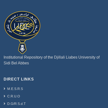
Institutional Repository of the Djillali Liabes University of
Sidi Bel Abbes
DIRECT LINKS
M.E.S.R.S
C.R.U.O
D.G/R.S.d.T