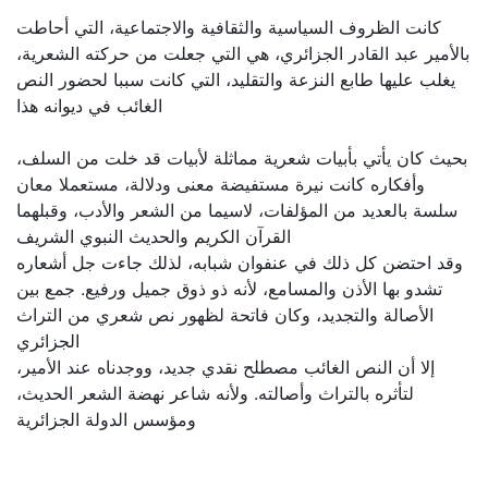
كانت الظروف السياسية والثقافية والاجتماعية، التي أحاطت
بالأمير عبد القادر الجزائري، هي التي جعلت من حركته الشعرية،
يغلب عليها طابع النزعة والتقليد، التي كانت سببا لحضور النص
الغائب في ديوانه هذا
بحيث كان يأتي بأبيات شعرية مماثلة لأبيات قد خلت من السلف،
وأفكاره كانت نيرة مستفيضة معنى ودلالة، مستعملا معان
سلسة بالعديد من المؤلفات، لاسيما من الشعر والأدب، وقبلهما
القرآن الكريم والحديث النبوي الشريف
وقد احتضن كل ذلك في عنفوان شبابه، لذلك جاءت جل أشعاره
تشدو بها الأذن والمسامع، لأنه ذو ذوق جميل ورفيع. جمع بين
الأصالة والتجديد، وكان فاتحة لظهور نص شعري من التراث
الجزائري
إلا أن النص الغائب مصطلح نقدي جديد، ووجدناه عند الأمير،
لتأثره بالتراث وأصالته. ولأنه شاعر نهضة الشعر الحديث،
ومؤسس الدولة الجزائرية