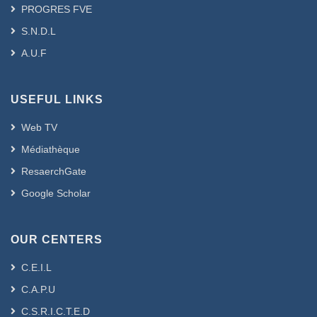
PROGRES FVE
S.N.D.L
A.U.F
USEFUL LINKS
Web TV
Médiathèque
ResaerchGate
Google Scholar
OUR CENTERS
C.E.I.L
C.A.P.U
C.S.R.I.C.T.E.D