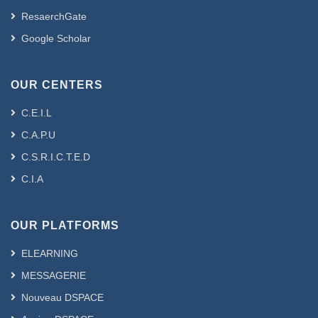
ResaerchGate
Google Scholar
OUR CENTERS
C.E.I.L
C.A.P.U
C.S.R.I.C.T.E.D
C.I.A
OUR PLATFORMS
ELEARNING
MESSAGERIE
Nouveau DSPACE