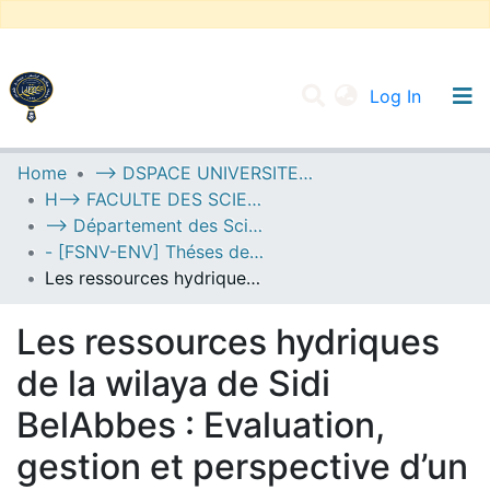
(current
Log In
UNIVERSITY OF D.L SIDI BEL ABBES
Home
--> DSPACE UNIVERSITE DJILALLI LIABES DE SIDI BEL ABBES
H--> FACULTE DES SCIENCES DE LA NATURE ET DE LA VIE
Communities & Collections
--> Département des Sciences de l’Environnement
All of DSpace
- [FSNV-ENV] Théses de Master II
Les ressources hydriques de la wilaya de Sidi BelAbbes : Evaluation, gestion et perspective d’un développement durable
Statistics
Les ressources hydriques
de la wilaya de Sidi
BelAbbes : Evaluation,
gestion et perspective d’un