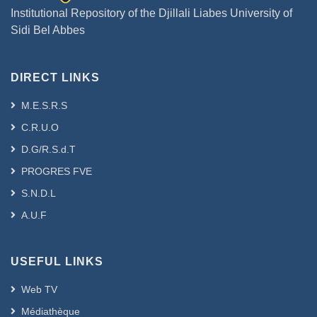
Institutional Repository of the Djillali Liabes University of
Sidi Bel Abbes
DIRECT LINKS
M.E.S.R.S
C.R.U.O
D.G/R.S.d.T
PROGRES FVE
S.N.D.L
A.U.F
USEFUL LINKS
Web TV
Médiathèque