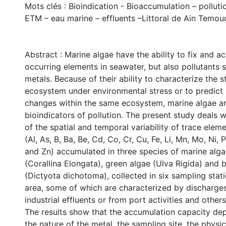
Mots clés : Bioindication - Bioaccumulation – pollut
ETM – eau marine – effluents –Littoral de Ain Temou
Abstract : Marine algae have the ability to fix and a
occurring elements in seawater, but also pollutants 
metals. Because of their ability to characterize the s
ecosystem under environmental stress or to predict 
changes within the same ecosystem, marine algae ar
bioindicators of pollution. The present study deals w
of the spatial and temporal variability of trace elem
(Al, As, B, Ba, Be, Cd, Co, Cr, Cu, Fe, Li, Mn, Mo, Ni, Pb
and Zn) accumulated in three species of marine alga
(Corallina Elongata), green algae (Ulva Rigida) and
(Dictyota dichotoma), collected in six sampling stati
area, some of which are characterized by discharge
industrial effluents or from port activities and others
The results show that the accumulation capacity de
the nature of the metal, the sampling site, the phys