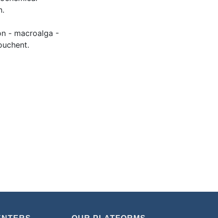
n.
on - macroalga -
ouchent.