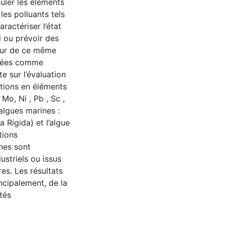
uler les éléments
les polluants tels
ractériser l’état
 ou prévoir des
ieur de ce même
isées comme
e sur l’évaluation
ations en éléments
 Mo, Ni , Pb , Sc ,
’algues marines :
a Rigida) et l’algue
tions
ines sont
ustriels ou issus
res. Les résultats
ncipalement, de la
tés