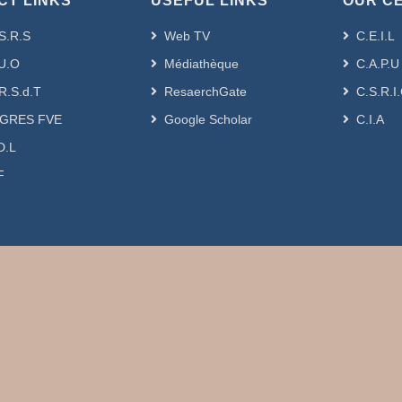
CT LINKS
USEFUL LINKS
OUR C
S.R.S
Web TV
C.E.I.L
U.O
Médiathèque
C.A.P.U
R.S.d.T
ResaerchGate
C.S.R.I
GRES FVE
Google Scholar
C.I.A
D.L
F