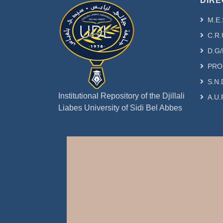
DIRE
M.E.
C.R.
D.G/
PRO
S.N.
Institutional Repository of the Djillali
A.U.
Liabes University of Sidi Bel Abbes