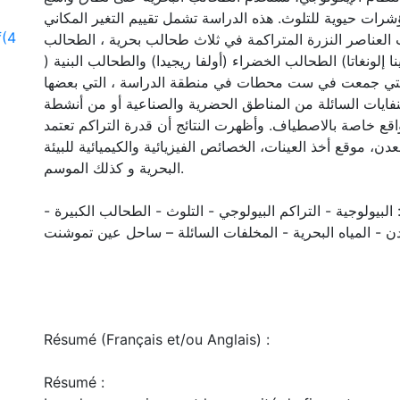
رات حيوية للتلوث. هذه الدراسة تشمل تقييم التغير المكاني
f
(4
 العناصر النزرة المتراكمة في ثلاث طحالب بحرية ، الطحالب
لينا إلونغاتا) الطحالب الخضراء (أولفا ريجيدا) والطحالب البنية
)، التي جمعت في ست محطات في منطقة الدراسة ، التي بعضها
لنفايات السائلة من المناطق الحضرية والصناعية أو من أنشطة
قع خاصة بالاصطياف. وأظهرت النتائج أن قدرة التراكم تعتمد
ن، موقع أخذ العينات، الخصائص الفيزيائية والكيميائية للبيئة
البحرية و كذلك الموسم.
ة: البیولوجیة - التراکم البیولوجي - التلوث - الطحالب الکبیرة
ادن - المیاه البحریة - المخلفات السائلة – ساحل عین تموشنت
Résumé (Français et/ou Anglais) :
Résumé :