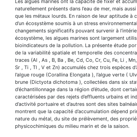
Les algues marines ont la capacité de fixer et accum
naturellement présents dans l’eau de mer, mais aussi 
que les métaux lourds. En raison de leur aptitude à ca
d’un écosystème soumis à un stress environnemental
changements significatifs pouvant survenir à l’intér
écosystème, les algues marines sont largement util
bioindicateurs de la pollution. La présente étude port
de la variabilité spatiale et temporelle des concentr
traces (Al , As , B, Ba , Be, Cd, Co, Cr, Cu, Fe, Li , Mn,
Sr , Ti , Tl , V et Zn) accumulés chez trois espèces d
l’algue rouge (Corallina Elongata ), l’algue verte ( Ulv
brune (Dictyota dichotoma ), collectées dans six sta
d’échantillonnage dans la région d’étude, dont certa
caractérisées par des rejets d’effluents urbains et ind
d’activité portuaire et d’autres sont des sites balnéai
montrent que la capacité d’accumulation dépend pri
nature du métal, du site de prélèvement, des proprié
physicochimiques du milieu marin et de la saison.