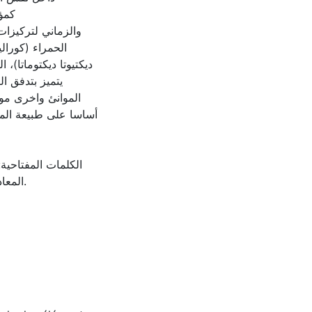
كمؤش
والزماني لتركيزات
الحمراء (كورا (
ديكتيوتا ديكتوماتا
يتميز بتدفق ا
الموانئ واخرى موا
أساسا على طبيعة المعد
الكلمات المفتاحي -
المع.