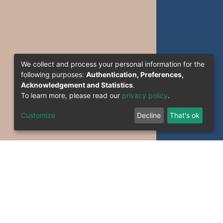
We collect and process your personal information for the
following purposes:
Authentication, Preferences,
Acknowledgement and Statistics
.
To learn more, please read our
privacy policy
.
Customize
Decline
That's ok