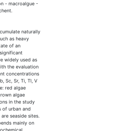
ion - macroalgue -
chent.
ccumulate naturally
such as heavy
tate of an
significant
e widely used as
ith the evaluation
ent concentrations
, Sc, Sr, Ti, Tl, V
e: red algae
 brown algae
ons in the study
s of urban and
 are seaside sites.
pends mainly on
icochemical